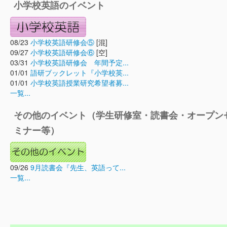
小学校英語のイベント
08/23
小学校英語研修会⑤
[混]
09/27
小学校英語研修会⑥
[空]
03/31
小学校英語研修会 年間予定...
01/01
語研ブックレット『小学校英...
01/01
小学校英語授業研究希望者募...
一覧...
その他のイベント（学生研修室・読書会・オープン
ミナー等）
09/26
9月読書会『先生、英語って...
一覧...