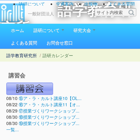
語研について
交通案内
出版物
よくある質問
語学教育研
お問い合わせ
一般財団法人
究所
ホーム
語研について
研究大会
1923（大正12）年創立
よくある質問
お問合せ窓口
語学教育研究所
/
語研カレンダー
講習会
08/10
⑮ア・ラ・カルト講座10【OL...
08/22
⑯ア・ラ・カルト講座11【オ...
08/29
⑰授業づくりワークショップ...
08/30
⑱授業づくりワークショップ...
08/30
⑲授業づくりワークショップ...
一覧...