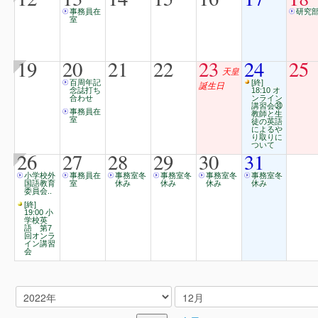
事務員在
研究
室
19
20
21
22
23
24
25
天皇
百周年記
[終]
誕生日
念誌打ち
18:10 オ
合わせ
ンライン
講習会㉚
事務員在
教師と生
室
徒の英語
によるや
り取りに
ついて
26
27
28
29
30
31
小学校外
事務員在
事務室冬
事務室冬
事務室冬
事務室冬
国語教育
室
休み
休み
休み
休み
委員会..
[終]
19:00 小
学校英
語 第7
回オンラ
イン講習
会