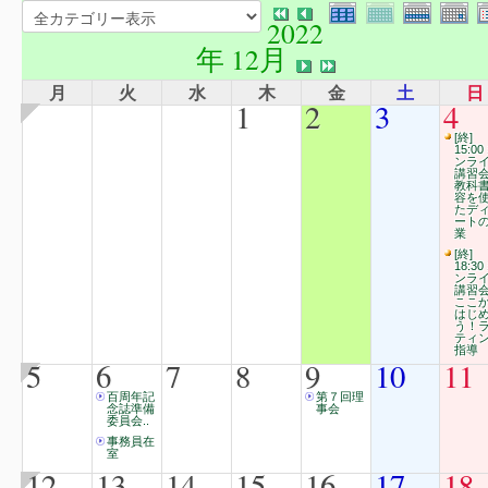
2022
年 12月
月
火
水
木
金
土
日
1
2
3
4
[終]
15:00
ンラ
講習
教科
容を
たデ
ート
業
[終]
18:30
ンラ
講習
ここ
はじ
う！
ティ
指導
5
6
7
8
9
10
11
百周年記
第７回理
念誌準備
事会
委員会..
事務員在
室
12
13
14
15
16
17
18