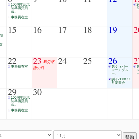
100周年記念
誌準備委員
会..
事務員在室
15
16
17
18
19
2
度研
室
22
23
24
25
26
2
勤労感
事務員在室
第６（パー
謝の日
マー）グル
ー..
ー
[終] 21:00 11
月読書会
29
30
100周年記念
誌準備委員
会..
事務員在室