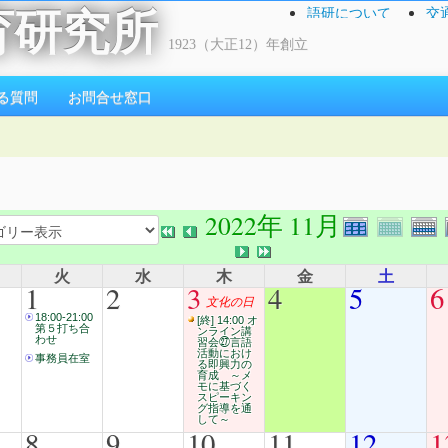
語研について
交
育研究所
1923（大正12）年創立
る質問
お問合せ窓口
2022年 11月
火
水
木
金
土
1
2
3
4
5
6
文化の日
18:00-21:00
[終] 14:00 オ
第５打ち合
ンライン講
わせ
習会㉗言語
活動におけ
事務員在室
る即興力の
育成 ～メ
モに基づく
スピーキン
グ指導を通
して～
8
9
10
11
12
1