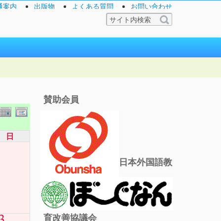
通案内
出版物
よくある質問
お問い合わせ
賛助会員
日
日本外国語教
3
育改善協議会