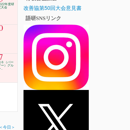
2022年度研
改善協第50回大会意見書
究大会
語研SNSリンク
0
7
第６（パー
マー）グル
..
＜今日＞