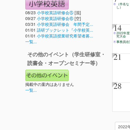
（件名な
し）
08/23
小学校英語研修会⑤
[混]
09/27
小学校英語研修会⑥
[空]
03/31
小学校英語研修会 年間予定...
14
01/01
語研ブックレット『小学校英...
2022年
01/01
小学校英語授業研究希望者募...
究大会
一覧...
事務員在
21
その他のイベント（学生研修室・
読書会・オープンセミナー等）
28
掲載中の案内はありません
一覧...