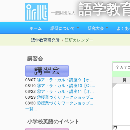
語学教
一般財団法人
ホーム
語研について
研究大会
よくあ
語学教育研究所
/
語研カレンダー
講習会
08/07
⑭ア・ラ・カルト講座９【オ...
月
08/10
⑮ア・ラ・カルト講座10【OL...
08/22
⑯ア・ラ・カルト講座11【オ...
08/29
⑰授業づくりワークショップ...
08/30
⑱授業づくりワークショップ...
一覧...
小学校英語のイベント
7