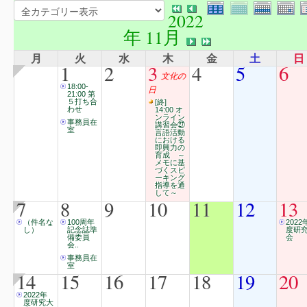
2022
年 11月
月
火
水
木
金
土
日
1
2
3
4
5
6
文化の
18:00-
日
21:00 第
５打ち合
[終]
わせ
14:00 オ
ンライン
事務員在
講習会㉗
室
言語活動
における
即興力の
育成 ～
メモに基
づくスピ
ーキング
指導を通
して～
7
8
9
10
11
12
13
（件名な
100周年
2022
し）
記念誌準
度研
備委員
会
会..
事務員在
室
14
15
16
17
18
19
20
2022年
度研究大