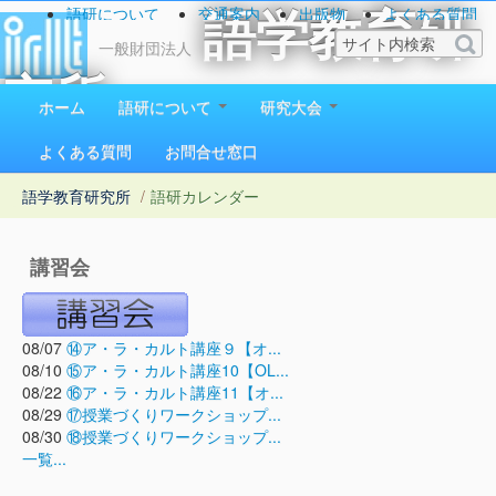
語研について
交通案内
出版物
よくある質問
語学教育研
お問い合わせ
一般財団法人
究所
ホーム
語研について
研究大会
1923（大正12）年創立
よくある質問
お問合せ窓口
語学教育研究所
/
語研カレンダー
講習会
08/07
⑭ア・ラ・カルト講座９【オ...
08/10
⑮ア・ラ・カルト講座10【OL...
08/22
⑯ア・ラ・カルト講座11【オ...
08/29
⑰授業づくりワークショップ...
08/30
⑱授業づくりワークショップ...
一覧...