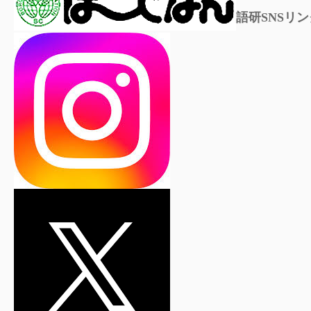
語研SNSリン