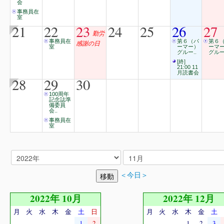
会
事務員在
室
21
22
23
24
25
26
27
勤労
事務員在
第６（パ
第６
感謝の日
室
ーマー）
ーマ
グルー..
グルー
[終]
21:00 11
月読書会
28
29
30
100周年
記念誌準
備委員
会..
事務員在
室
＜今日＞
2022年 10月
2022年 12月
月
火
水
木
金
土
日
月
火
水
木
金
土
1
2
1
2
3