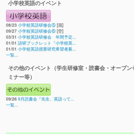
小学校英語のイベント
08/23
小学校英語研修会⑤
[混]
09/27
小学校英語研修会⑥
[空]
03/31
小学校英語研修会 年間予定...
01/01
語研ブックレット『小学校英...
01/01
小学校英語授業研究希望者募...
一覧...
その他のイベント（学生研修室・読書会・オープン
ミナー等）
09/26
9月読書会『先生、英語って...
一覧...