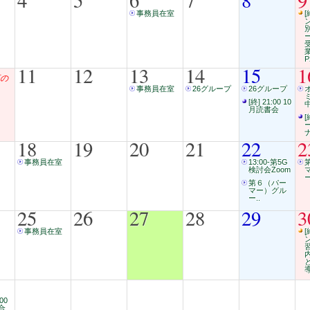
4
5
6
7
8
9
事務員在室
[
P
11
12
13
14
15
1
の
事務員在室
26グループ
26グループ
[終] 21:00 10
中
月読書会
[
18
19
20
21
22
2
事務員在室
13:00-第5G
検討会Zoom
ー
第６（パー
マー）グル
ー..
25
26
27
28
29
3
事務員在室
[
:00
合