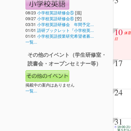
3
08/23
小学校英語研修会⑤
[混]
09/27
小学校英語研修会⑥
[空]
03/31
小学校英語研修会 年間予定...
10
01/01
語研ブックレット『小学校英...
体育
01/01
小学校英語授業研究希望者募...
日
一覧...
その他のイベント（学生研修室・
17
読書会・オープンセミナー等）
掲載中の案内はありません
24
一覧...
31
18:00-21
第５打ち