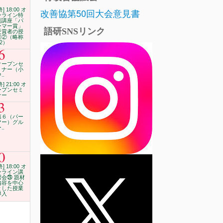
改善協第50回大会意見書
終] 18:00 オ
ンライン特
別講座「パ
ーマー賞」
語研SNSリンク
受賞者の授
業②（略称
2）
6
オープンセ
ミナー（小
..
終] 21:00 オ
ープンセミ
ナー
3
第６（パー
マー）グル
..
0
終] 18:00 オ
ンライン講
習会㉖ 題材
内容を中心
とした授業
導入