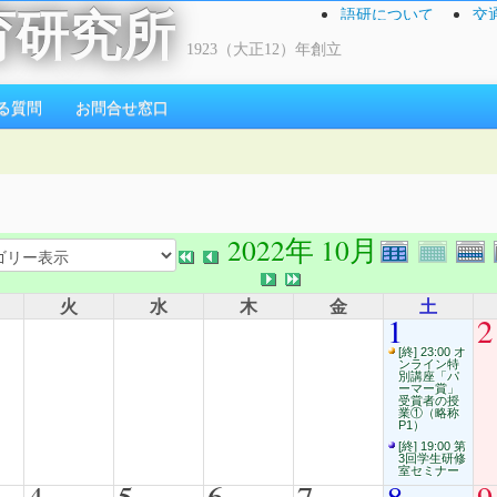
語研について
交
育研究所
1923（大正12）年創立
る質問
お問合せ窓口
2022年 10月
火
水
木
金
土
1
2
[終] 23:00 オ
ンライン特
別講座「パ
ーマー賞」
受賞者の授
業①（略称
P1）
[終] 19:00 第
3回学生研修
室セミナー