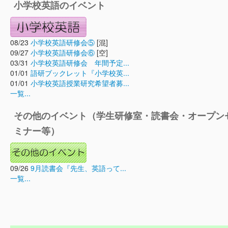
小学校英語のイベント
08/23
小学校英語研修会⑤
[混]
09/27
小学校英語研修会⑥
[空]
03/31
小学校英語研修会 年間予定...
01/01
語研ブックレット『小学校英...
01/01
小学校英語授業研究希望者募...
一覧...
その他のイベント（学生研修室・読書会・オープン
ミナー等）
09/26
9月読書会『先生、英語って...
一覧...