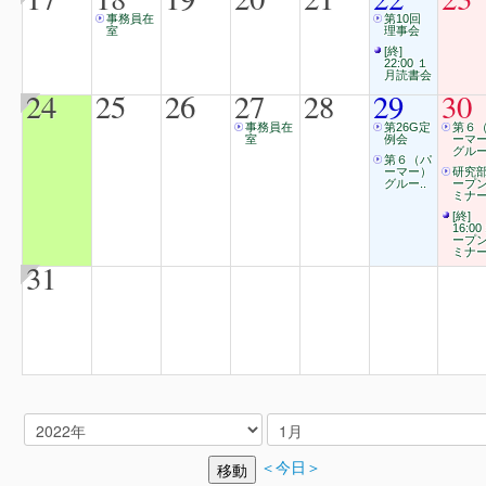
事務員在
第10回
室
理事会
[終]
22:00 １
月読書会
24
25
26
27
28
29
30
事務員在
第26G定
第６
室
例会
ーマ
グルー
第６（パ
ーマー）
研究
グルー..
ープ
ミナ
[終]
16:00
ープ
ミナ
31
＜今日＞