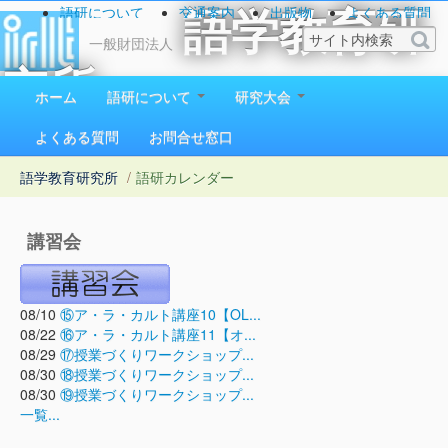
語研について
交通案内
出版物
よくある質問
語学教育研
お問い合わせ
一般財団法人
究所
ホーム
語研について
研究大会
1923（大正12）年創立
よくある質問
お問合せ窓口
語学教育研究所
/
語研カレンダー
講習会
08/10
⑮ア・ラ・カルト講座10【OL...
08/22
⑯ア・ラ・カルト講座11【オ...
08/29
⑰授業づくりワークショップ...
08/30
⑱授業づくりワークショップ...
08/30
⑲授業づくりワークショップ...
一覧...