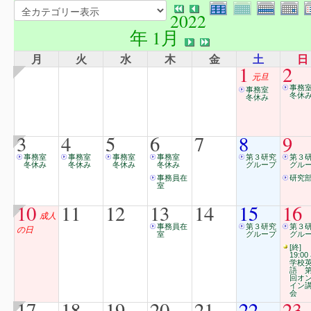
2022
年 1月
月
火
水
木
金
土
日
1
2
元旦
事務
事務室
冬休
冬休み
3
4
5
6
7
8
9
事務室
事務室
事務室
事務室
第３研究
第３
冬休み
冬休み
冬休み
冬休み
グループ
グル
事務員在
研究
室
10
11
12
13
14
15
16
成人
事務員在
第３研究
第３
の日
室
グループ
グル
[終]
19:00
学校
語 第
回オ
イン
会
17
18
19
20
21
22
23