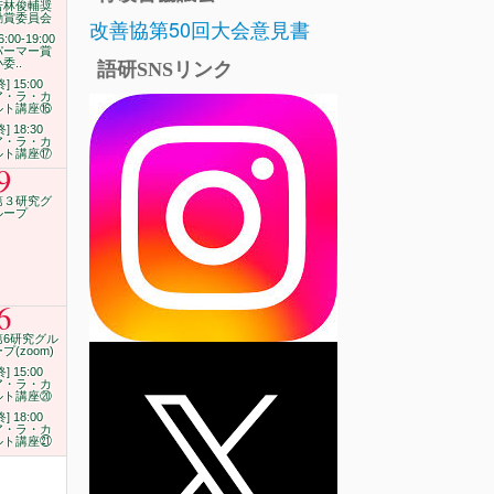
若林俊輔奨
励賞委員会
改善協第50回大会意見書
6:00-19:00
パーマー賞
委..
語研SNSリンク
終] 15:00
ア・ラ・カ
ルト講座⑯
終] 18:30
ア・ラ・カ
ルト講座⑰
9
第３研究グ
ループ
6
第6研究グル
プ(zoom)
終] 15:00
ア・ラ・カ
ルト講座⑳
終] 18:00
ア・ラ・カ
ルト講座㉑