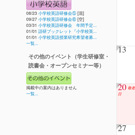
08/23
小学校英語研修会⑤
[混]
09/27
小学校英語研修会⑥
[空]
03/31
小学校英語研修会 年間予定...
01/01
語研ブックレット『小学校英...
01/01
小学校英語授業研究希望者募...
一覧...
13
その他のイベント（学生研修室・
読書会・オープンセミナー等）
20
掲載中の案内はありません
敬老
一覧...
日
27