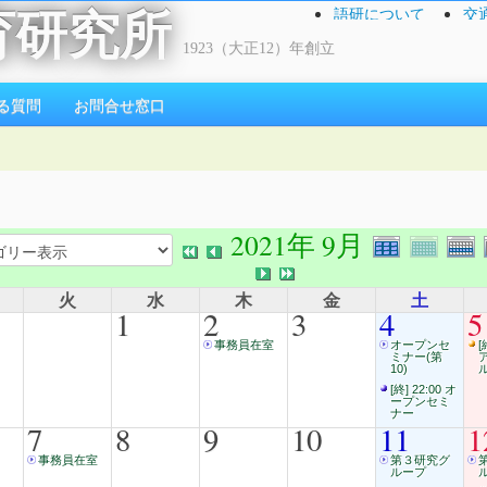
語研について
交
育研究所
1923（大正12）年創立
る質問
お問合せ窓口
2021年 9月
火
水
木
金
土
1
2
3
4
5
事務員在室
オープンセ
[
ミナー(第
10)
[終] 22:00 オ
ープンセミ
ナー
7
8
9
10
11
1
事務員在室
第３研究グ
ループ