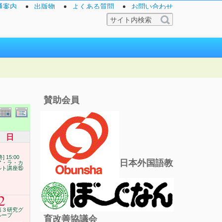
通案内
出版物
よくある質問
お問い合わせ
賛助会員
日
終] 15:00
日本外国語教
ア・ラ・カ
ルト講座⑮
2
第３研究グ
ループ
育改善協議会