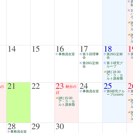
1
小
[
[
14
15
16
17
18
1
事務員在室
第５回理事
第26G定例
会
会
第26G定例
第３研究グ
会
ループ
[終] 18:30
ア・ラ・カ
ルト講座⑱
21
22
23
24
25
2
の
秋分の
事務員在室
第6研究グル
日
ープ(zoom)
ー
[終] 15:00
[
ア・ラ・カ
ルト講座⑲
[
28
29
30
事務員在室