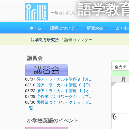
語学教
一般財団法人
ホーム
語研について
研究大会
よくあ
語学教育研究所
/
語研カレンダー
講習会
08/07
⑭ア・ラ・カルト講座９【オ...
月
08/10
⑮ア・ラ・カルト講座10【OL...
08/22
⑯ア・ラ・カルト講座11【オ...
08/29
⑰授業づくりワークショップ...
08/30
⑱授業づくりワークショップ...
一覧...
6
小学校英語のイベント