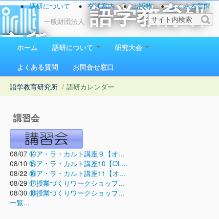
語研について
交通案内
出版物
よくある質問
語学教育研
お問い合わせ
一般財団法人
究所
ホーム
語研について
研究大会
1923（大正12）年創立
よくある質問
お問合せ窓口
語学教育研究所
/
語研カレンダー
講習会
08/07
⑭ア・ラ・カルト講座９【オ...
08/10
⑮ア・ラ・カルト講座10【OL...
08/22
⑯ア・ラ・カルト講座11【オ...
08/29
⑰授業づくりワークショップ...
08/30
⑱授業づくりワークショップ...
一覧...