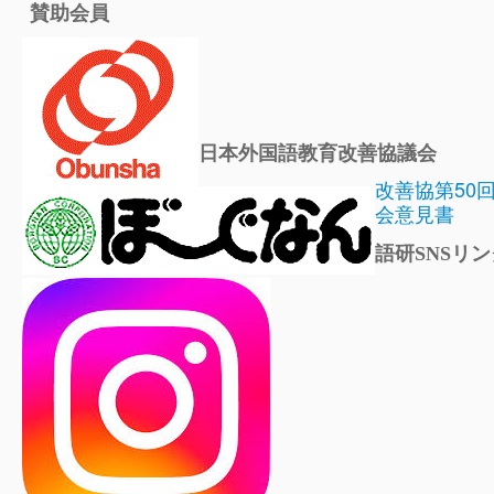
賛助会員
日本外国語教育改善協議会
改善協第50
会意見書
語研SNSリン