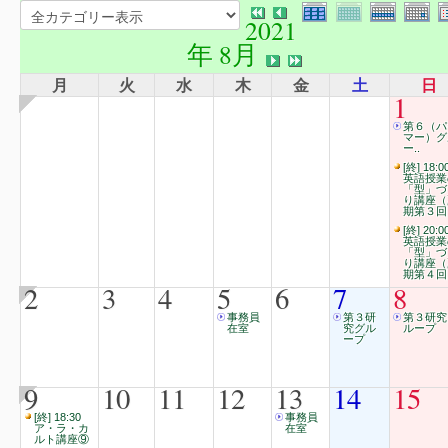
2021
年 8月
月
火
水
木
金
土
日
1
第６（パ
マー）グ
ー..
[終] 18:0
英語授業
「型」づ
り講座（
期第３回
[終] 20:0
英語授業
「型」づ
り講座（
期第４回
2
3
4
5
6
7
8
事務員
第３研
第３研究
在室
究グル
ループ
ープ
9
10
11
12
13
14
15
[終] 18:30
事務員
ア・ラ・カ
在室
ルト講座⑨