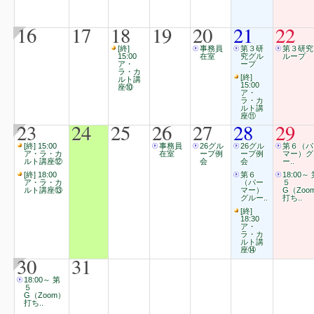
16
17
18
19
20
21
22
[終]
事務員
第３研
第３研究
15:00
在室
究グル
ループ
ア・
ープ
ラ・カ
[終]
ルト講
15:00
座⑩
ア・
ラ・カ
ルト講
座⑪
23
24
25
26
27
28
29
[終] 15:00
事務員
26グル
26グル
第６（パ
ア・ラ・カ
在室
ープ例
ープ例
マー）グ
ルト講座⑫
会
会
ー..
[終] 18:00
第６
18:00～
ア・ラ・カ
（パー
５
ルト講座⑬
マー）
G（Zoo
グルー..
打ち..
[終]
18:30
ア・
ラ・カ
ルト講
座⑭
30
31
18:00～ 第
５
G（Zoom）
打ち..