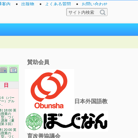
通案内
出版物
よくある質問
お問い合わせ
賛助会員
日
第６（パー
日本外国語教
マー）グル
..
終] 18:00 英
語授業の
「型」づく
り講座（夏
期第３回）
終] 20:00 英
語授業の
育改善協議会
「型」づく