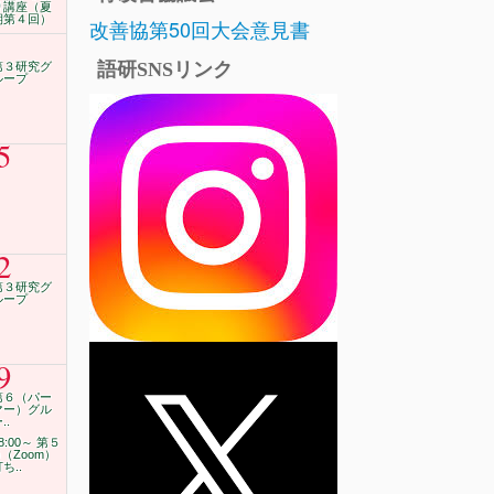
り講座（夏
期第４回）
改善協第50回大会意見書
語研SNSリンク
第３研究グ
ループ
5
2
第３研究グ
ループ
9
第６（パー
マー）グル
..
8:00～ 第５
G（Zoom）
ち..