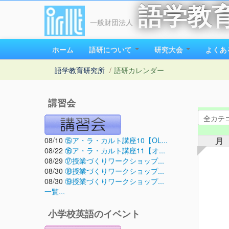
語学教
一般財団法人
ホーム
語研について
研究大会
よくあ
語学教育研究所
/
語研カレンダー
講習会
08/10
⑮ア・ラ・カルト講座10【OL...
月
08/22
⑯ア・ラ・カルト講座11【オ...
08/29
⑰授業づくりワークショップ...
08/30
⑱授業づくりワークショップ...
08/30
⑲授業づくりワークショップ...
一覧...
小学校英語のイベント