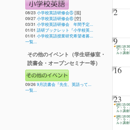
2
08/23
小学校英語研修会⑤
[混]
09/27
小学校英語研修会⑥
[空]
03/31
小学校英語研修会 年間予定...
01/01
語研ブックレット『小学校英...
01/01
小学校英語授業研究希望者募...
9
一覧...
[終] 18:30
ア・ラ・
ルト講座
その他のイベント（学生研修室・
読書会・オープンセミナー等）
16
09/26
9月読書会『先生、英語って...
一覧...
23
[終] 15:00
ア・ラ・
ルト講座
[終] 18:00
ア・ラ・
ルト講座