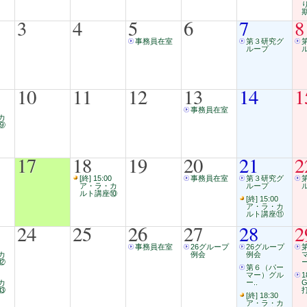
3
4
5
6
7
8
事務員在室
第３研究グ
ループ
10
11
12
13
14
1
事務員在室
カ
⑨
17
18
19
20
21
2
[終] 15:00
事務員在室
第３研究グ
ア・ラ・カ
ループ
ルト講座⑩
[終] 15:00
ア・ラ・カ
ルト講座⑪
24
25
26
27
28
2
事務員在室
26グループ
26グループ
カ
例会
例会
⑫
ー
第６（パー
マー）グル
1
カ
ー..
⑬
打
[終] 18:30
ア・ラ・カ