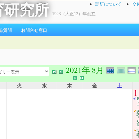
語研について
交
育研究所
1923（大正12）年創立
る質問
お問合せ窓口
2021年 8月
火
水
木
金
土
1
ー
[
[