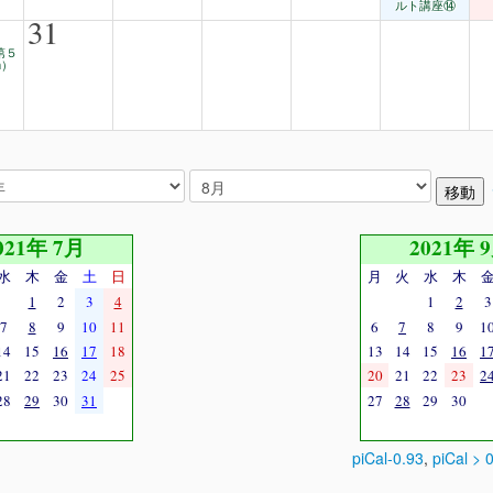
ルト講座⑭
31
 第５
m）
021年 7月
2021年 
水
木
金
土
日
月
火
水
木
1
2
3
4
1
2
3
7
8
9
10
11
6
7
8
9
1
14
15
16
17
18
13
14
15
16
1
21
22
23
24
25
20
21
22
23
2
28
29
30
31
27
28
29
30
piCal-0.93
,
piCal > 