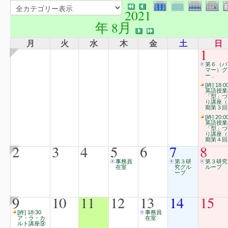
2021
年 8月
月
火
水
木
金
土
日
1
第６（パ
マー）グ
ー..
[終] 18:0
英語授業
「型」づ
り講座（
期第３回
[終] 20:0
英語授業
「型」づ
り講座（
期第４回
2
3
4
5
6
7
8
事務員
第３研
第３研究
在室
究グル
ループ
ープ
9
10
11
12
13
14
15
[終] 18:30
事務員
ア・ラ・カ
在室
ルト講座⑨