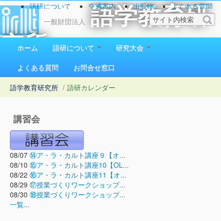
語研について
交通案内
出版物
よくある質問
語学教育研
お問い合わせ
一般財団法人
究所
ホーム
語研について
研究大会
1923（大正12）年創立
よくある質問
お問合せ窓口
語学教育研究所
/
語研カレンダー
講習会
08/07
⑭ア・ラ・カルト講座９【オ...
08/10
⑮ア・ラ・カルト講座10【OL...
08/22
⑯ア・ラ・カルト講座11【オ...
08/29
⑰授業づくりワークショップ...
08/30
⑱授業づくりワークショップ...
一覧...