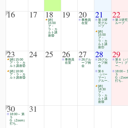
16
17
18
19
20
21
22
[終]
事務員
第３研
第３研究
15:00
在室
究グル
ループ
ア・
ープ
ラ・カ
[終]
ルト講
15:00
座⑩
ア・
ラ・カ
ルト講
座⑪
23
24
25
26
27
28
29
[終] 15:00
事務員
26グル
26グル
第６（パ
ア・ラ・カ
在室
ープ例
ープ例
マー）グ
ルト講座⑫
会
会
ー..
[終] 18:00
第６
18:00～
ア・ラ・カ
（パー
５
ルト講座⑬
マー）
G（Zoo
グルー..
打ち..
[終]
18:30
ア・
ラ・カ
ルト講
座⑭
30
31
18:00～ 第
５
G（Zoom）
打ち..