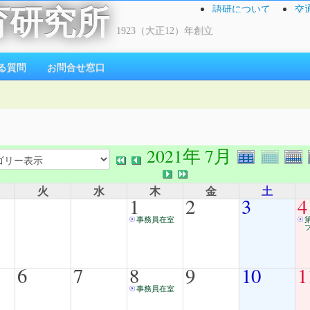
語研について
交
育研究所
1923（大正12）年創立
る質問
お問合せ窓口
2021年 7月
火
水
木
金
土
1
2
3
4
事務員在室
6
7
8
9
10
1
事務員在室