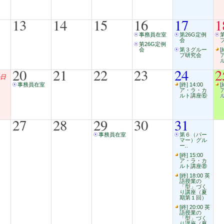
13
14
15
16
17
1
事務員在室
第26G定例
会
第26G定例
会
第３グルー
[
プ研究会
20
21
22
23
24
2
日
事務員在室
[終] 14:00
[
ア・ラ・カ
ルト講座⑥
27
28
29
30
31
事務員在室
第６（パー
マー）グル
ー..
[終] 15:00
ア・ラ・カ
ルト講座⑧
[終] 18:00 英
語授業の
「型」づく
り講座（夏
期第１回）
[終] 20:00 英
語授業の
「型」づく
り講座（夏