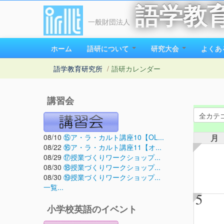
語学教
一般財団法人
ホーム
語研について
研究大会
よくあ
語学教育研究所
/
語研カレンダー
講習会
08/10
⑮ア・ラ・カルト講座10【OL...
月
08/22
⑯ア・ラ・カルト講座11【オ...
08/29
⑰授業づくりワークショップ...
08/30
⑱授業づくりワークショップ...
08/30
⑲授業づくりワークショップ...
一覧...
5
小学校英語のイベント