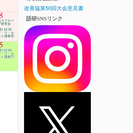
改善協第50回大会意見書
8
語研SNSリンク
第３グルー
プ研究会
終] 18:30
ア・ラ・カ
ルト講座⑤
5
終] 15:00
ア・ラ・カ
ルト講座⑦