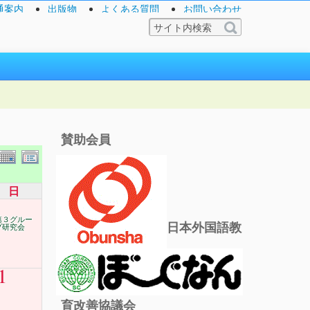
通案内
出版物
よくある質問
お問い合わせ
賛助会員
日
第３グルー
日本外国語教
プ研究会
1
育改善協議会