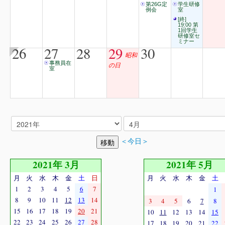
第26G定
学生研修
例会
室
[終]
19:00 第
1回学生
研修室セ
ミナー
26
27
28
29
30
昭和
事務員在
の日
室
＜今日＞
2021年 3月
2021年 5月
月
火
水
木
金
土
日
月
火
水
木
金
土
1
2
3
4
5
6
7
1
8
9
10
11
12
13
14
3
4
5
6
7
8
15
16
17
18
19
20
21
10
11
12
13
14
15
22
23
24
25
26
27
28
17
18
19
20
21
22