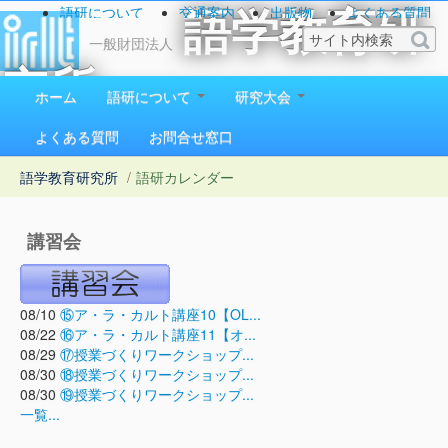
語研について
交通案内
出版物
よくある質問
語学教育研
お問い合わせ
一般財団法人
究所
ホーム
語研について
研究大会
1923（大正12）年創立
よくある質問
お問合せ窓口
語学教育研究所
/
語研カレンダー
講習会
08/10
⑮ア・ラ・カルト講座10【OL...
08/22
⑯ア・ラ・カルト講座11【オ...
08/29
⑰授業づくりワークショップ...
08/30
⑱授業づくりワークショップ...
08/30
⑲授業づくりワークショップ...
一覧...