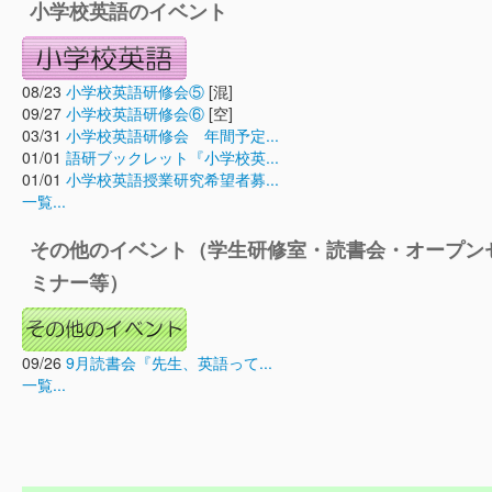
小学校英語のイベント
08/23
小学校英語研修会⑤
[混]
09/27
小学校英語研修会⑥
[空]
03/31
小学校英語研修会 年間予定...
01/01
語研ブックレット『小学校英...
01/01
小学校英語授業研究希望者募...
一覧...
その他のイベント（学生研修室・読書会・オープン
ミナー等）
09/26
9月読書会『先生、英語って...
一覧...