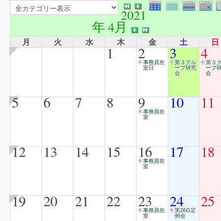
2021
年 4月
月
火
水
木
金
土
日
1
2
3
4
事務員在
第３グル
第３
室日
ープ研究
ープ
会
会
5
6
7
8
9
10
11
事務員在
室
12
13
14
15
16
17
18
事務員在
室
19
20
21
22
23
24
25
事務員在
第26G定
室
例会