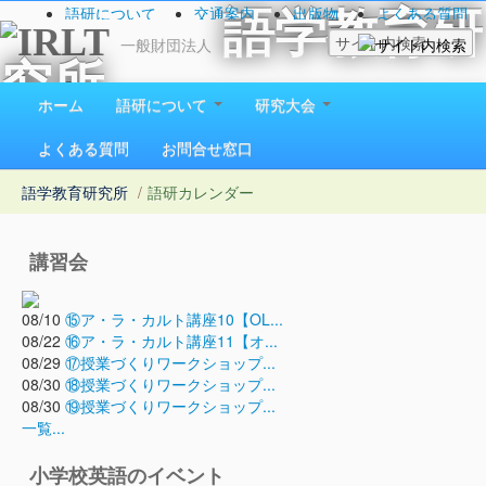
語研について
交通案内
出版物
よくある質問
語学教育研
お問い合わせ
一般財団法人
究所
1923（大正12）年創立
ホーム
語研について
研究大会
よくある質問
お問合せ窓口
語学教育研究所
/
語研カレンダー
講習会
08/10
⑮ア・ラ・カルト講座10【OL...
08/22
⑯ア・ラ・カルト講座11【オ...
08/29
⑰授業づくりワークショップ...
08/30
⑱授業づくりワークショップ...
08/30
⑲授業づくりワークショップ...
一覧...
小学校英語のイベント