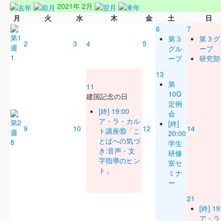
2021年 2月
月
火
水
木
金
土
日
6
7
第３
第３グ
2
3
4
5
グル
ープ
1
ープ
研究部
13
第
11
10G
建国記念の日
定例
[終] 19:00
会
ア・ラ・カル
[終]
9
10
12
14
ト講座⑮「こ
20:00
とばへの気づ
8
学生
き:音声・文
研修
字指導のヒン
室セ
ト」
ミナ
ー
21
[終] 19
ア・ラ