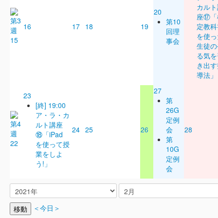
カルト
20
座⑰「
第10
16
17
18
19
定教科
回理
を使っ
15
事会
生徒の
る気を
き出す
導法」
27
23
第
[終] 19:00
26G
ア・ラ・カ
定例
ルト講座
24
25
26
会
28
⑱「iPad
第
22
を使って授
10G
業をしよ
定例
う!」
会
＜今日＞