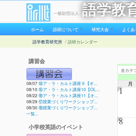
語学教
一般財団法人
ホーム
語研について
研究大会
よくあ
語学教育研究所
/
語研カレンダー
講習会
08/07
⑭ア・ラ・カルト講座９【オ...
月
1
08/10
⑮ア・ラ・カルト講座10【OL...
08/22
⑯ア・ラ・カルト講座11【オ...
08/29
⑰授業づくりワークショップ...
08/30
⑱授業づくりワークショップ...
一覧...
8
小学校英語のイベント