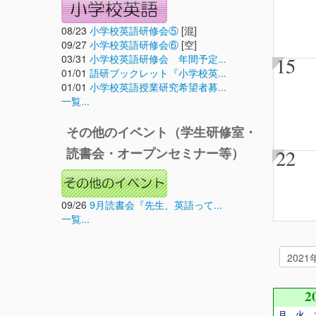
08/23
小学校英語研修会⑤
[混]
09/27
小学校英語研修会⑥
[空]
03/31
小学校英語研修会 年間予定...
15
01/01
語研ブックレット『小学校英...
01/01
小学校英語授業研究希望者募...
一覧...
その他のイベント（学生研修室・
22
読書会・オープンセミナー等）
09/26
9月読書会『先生、英語って...
一覧...
2
月
火