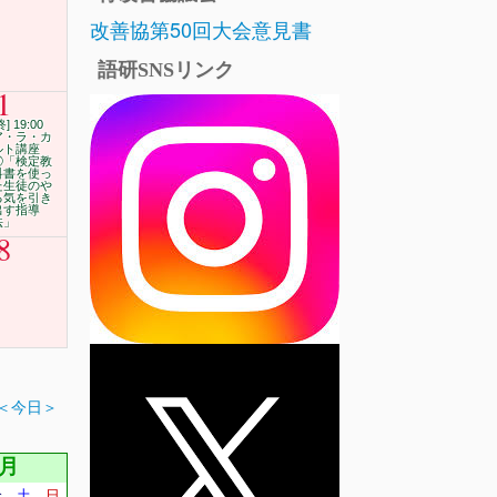
改善協第50回大会意見書
語研SNSリンク
1
終] 19:00
ア・ラ・カ
ルト講座
⑰「検定教
科書を使っ
た生徒のや
る気を引き
出す指導
法」
8
＜今日＞
3月
金
土
日