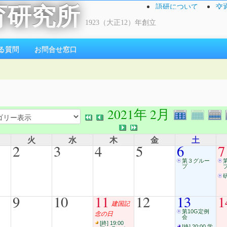
語研について
交
育研究所
1923（大正12）年創立
る質問
お問合せ窓口
2021年 2月
火
水
木
金
土
2
3
4
5
6
7
第３グルー
プ
9
10
11
12
13
1
建国記
第10G定例
念の日
会
[終] 19:00
[終] 20:00 学