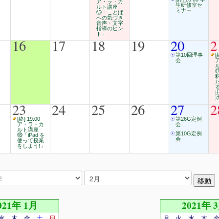
ア・ラ・カ
生研修室セ
ルト講座
ミナー
⑮「ことば
への気づき:
音声・文字
指導のヒン
ト」
16
17
18
19
20
2
第10回理事
[
会
23
24
25
26
27
2
[終] 19:00
第26G定例
ア・ラ・カ
会
ルト講座
第10G定例
⑱「iPad を
会
使って授業
をしよう!」
021年 1月
2021年 
水
木
金
土
日
月
火
水
木