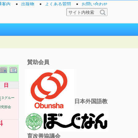
通案内
出版物
よくある質問
お問い合わせ
賛助会員
日
第３グルー
日本外国語教
プ
研究部会
4
育改善協議会