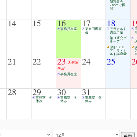
研読書会
Zoomで再
開！
14
15
16
17
18
1
事務員在室
第８回理事
アラカルト
会
講座予定
第３研究グ
ループ
[終] 18:30
[
ア・ラ・カ
ルト講座㉕
21
22
23
24
25
2
天皇誕
生日
事務員在室
28
29
30
31
事務室 冬
事務室 冬
事務室 冬
休み
休み
休み