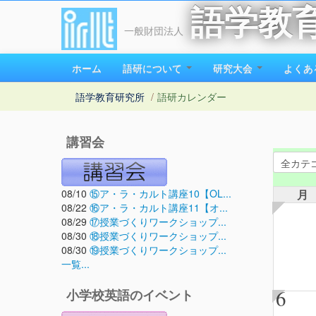
語学教
一般財団法人
ホーム
語研について
研究大会
よくあ
語学教育研究所
/
語研カレンダー
講習会
08/10
⑮ア・ラ・カルト講座10【OL...
月
08/22
⑯ア・ラ・カルト講座11【オ...
08/29
⑰授業づくりワークショップ...
08/30
⑱授業づくりワークショップ...
08/30
⑲授業づくりワークショップ...
一覧...
6
小学校英語のイベント