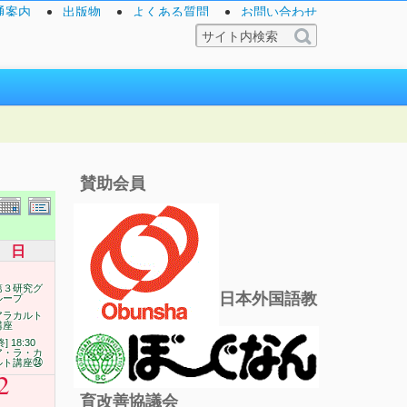
通案内
出版物
よくある質問
お問い合わせ
賛助会員
日
第３研究グ
日本外国語教
ループ
アラカルト
講座
終] 18:30
ア・ラ・カ
ルト講座㉔
2
育改善協議会