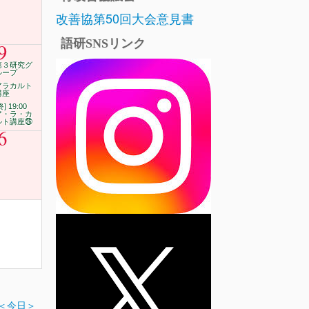
改善協第50回大会意見書
語研SNSリンク
9
第３研究グ
ループ
アラカルト
講座
終] 19:00
ア・ラ・カ
ルト講座㉖
6
＜今日＞