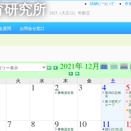
語研について
交
育研究所
1923（大正12）年創立
る質問
お問合せ窓口
2021年 12月
火
水
木
金
土
1
2
3
4
5
事務員在室
第26G定例
会
第３研究グ
ループ
[
7
8
9
10
11
1
事務員在室
[終] 22:00 語