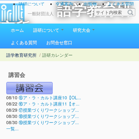
語研について
交通案内
出版物
よくある質問
語学教育研
お問い合わせ
一般財団法人
究所
ホーム
語研について
研究大会
1923（大正12）年創立
よくある質問
お問合せ窓口
語学教育研究所
/
語研カレンダー
講習会
08/10
⑮ア・ラ・カルト講座10【OL...
08/22
⑯ア・ラ・カルト講座11【オ...
08/29
⑰授業づくりワークショップ...
08/30
⑱授業づくりワークショップ...
08/30
⑲授業づくりワークショップ...
一覧...