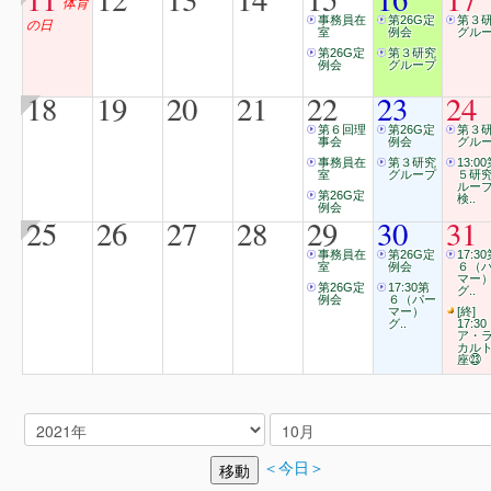
体育
事務員在
第26G定
第３
の日
室
例会
グル
第26G定
第３研究
例会
グループ
18
19
20
21
22
23
24
第６回理
第26G定
第３
事会
例会
グル
事務員在
第３研究
13:0
室
グループ
５研
ルー
第26G定
検..
例会
25
26
27
28
29
30
31
事務員在
第26G定
17:3
室
例会
６（
マー
第26G定
17:30第
グ..
例会
６（パー
マー）
[終]
グ..
17:30
ア・
カル
座㉓
＜今日＞