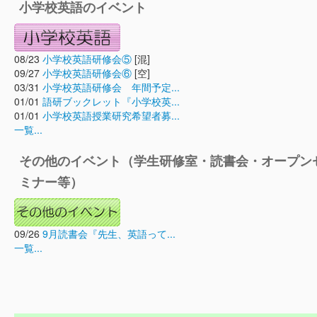
小学校英語のイベント
08/23
小学校英語研修会⑤
[混]
09/27
小学校英語研修会⑥
[空]
03/31
小学校英語研修会 年間予定...
01/01
語研ブックレット『小学校英...
01/01
小学校英語授業研究希望者募...
一覧...
その他のイベント（学生研修室・読書会・オープン
ミナー等）
09/26
9月読書会『先生、英語って...
一覧...