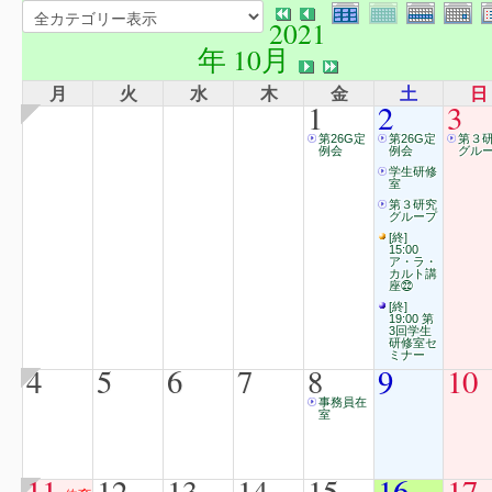
2021
年 10月
月
火
水
木
金
土
日
1
2
3
第26G定
第26G定
第３
例会
例会
グル
学生研修
室
第３研究
グループ
[終]
15:00
ア・ラ・
カルト講
座㉒
[終]
19:00 第
3回学生
研修室セ
ミナー
4
5
6
7
8
9
10
事務員在
室
11
12
13
14
15
16
17