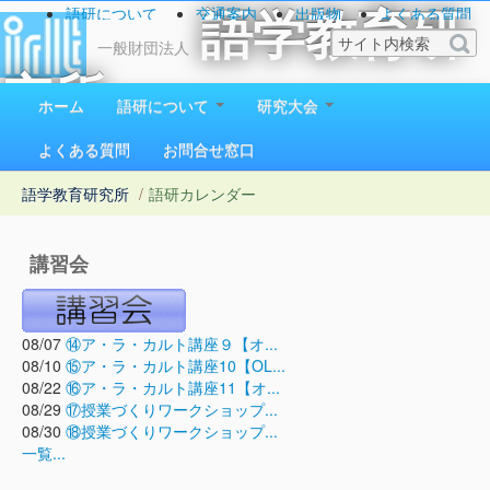
語研について
交通案内
出版物
よくある質問
語学教育研
お問い合わせ
一般財団法人
究所
ホーム
語研について
研究大会
1923（大正12）年創立
よくある質問
お問合せ窓口
語学教育研究所
/
語研カレンダー
講習会
08/07
⑭ア・ラ・カルト講座９【オ...
08/10
⑮ア・ラ・カルト講座10【OL...
08/22
⑯ア・ラ・カルト講座11【オ...
08/29
⑰授業づくりワークショップ...
08/30
⑱授業づくりワークショップ...
一覧...