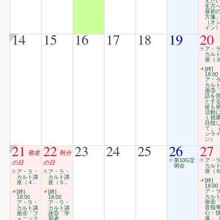
えた
生方
最初
方箋
（オ
イン
14
15
16
17
18
19
20
ア・
カル
座（３
[終]
18:00
ア・
カル
座③
語を
とす
徒も
活動
く授
目指
て」
ンラ
ン）
21
22
23
24
25
26
27
敬老
秋分
第10G定
ア・
の日
の日
例会
カル
座（６
ア・ラ・
ア・ラ・
カルト講
カルト講
[終]
座（４..
座（５..
18:00
ア・
[終]
[終]
カル
18:00
18:00
座⑥
ア・ラ・
ア・ラ・
音指
カルト講
カルト講
心・
座④「フ
座⑤「学
体」
ォニック
習者