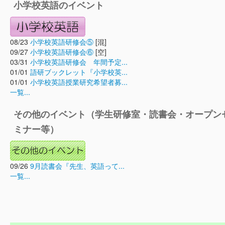
小学校英語のイベント
08/23
小学校英語研修会⑤
[混]
09/27
小学校英語研修会⑥
[空]
03/31
小学校英語研修会 年間予定...
01/01
語研ブックレット『小学校英...
01/01
小学校英語授業研究希望者募...
一覧...
その他のイベント（学生研修室・読書会・オープン
ミナー等）
09/26
9月読書会『先生、英語って...
一覧...