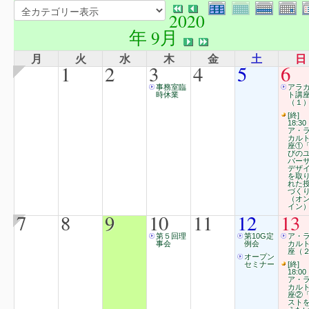
2020
年 9月
月
火
水
木
金
土
日
1
2
3
4
5
6
事務室臨
アラ
時休業
ト講
（１
[終]
18:30
ア・
カル
座①
びの
バー
デザ
を取
れた
づく
（オ
イン
7
8
9
10
11
12
13
第５回理
第10G定
ア・
事会
例会
カル
座（２
オープン
セミナー
[終]
18:00
ア・
カル
座②
スト