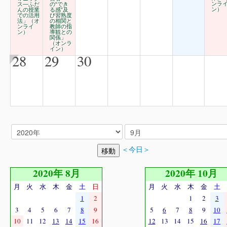
ンラ
ス―ふだ
の“でき
ン）
んの授業
る感”及
での活用
び習熟度
法」（オ
の相関と
ンライ
教師の指
ン）
導観との
関係」
（オンラ
イン）
28
29
30
＜今日＞
2020年 8月
2020年 10月
月
火
水
木
金
土
日
月
火
水
木
金
土
1
2
1
2
3
3
4
5
6
7
8
9
5
6
7
8
9
10
10
11
12
13
14
15
16
12
13
14
15
16
17