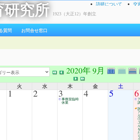
語研について
交
育研究所
1923（大正12）年創立
る質問
お問合せ窓口
2020年 9月
火
水
木
金
土
1
2
3
4
5
6
事務室臨時
休業
[