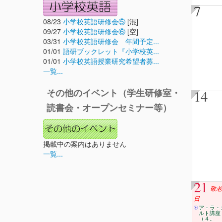
7
08/23
小学校英語研修会⑤
[混]
09/27
小学校英語研修会⑥
[空]
03/31
小学校英語研修会 年間予定...
01/01
語研ブックレット『小学校英...
01/01
小学校英語授業研究希望者募...
一覧...
14
その他のイベント（学生研修室・
読書会・オープンセミナー等）
掲載中の案内はありません
一覧...
21
敬老
日
ア・ラ・
ルト講座
（４..