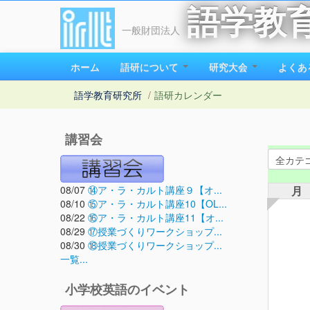
語学教
一般財団法人
ホーム
語研について
研究大会
よくあ
語学教育研究所
/
語研カレンダー
講習会
08/07
⑭ア・ラ・カルト講座９【オ...
月
08/10
⑮ア・ラ・カルト講座10【OL...
08/22
⑯ア・ラ・カルト講座11【オ...
08/29
⑰授業づくりワークショップ...
08/30
⑱授業づくりワークショップ...
一覧...
小学校英語のイベント