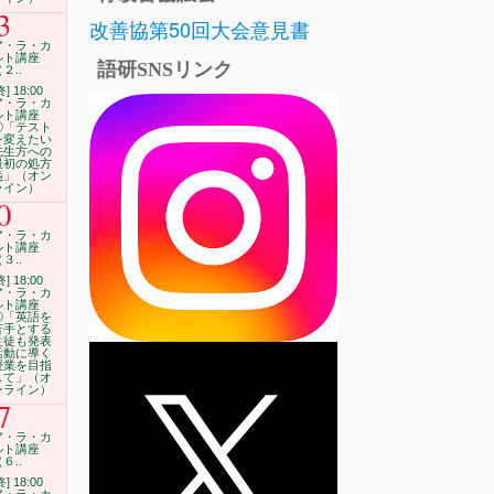
3
改善協第50回大会意見書
ア・ラ・カ
ルト講座
語研SNSリンク
２..
終] 18:00
ア・ラ・カ
ルト講座
②「テスト
を変えたい
先生方への
最初の処方
箋」（オン
ライン）
0
ア・ラ・カ
ルト講座
３..
終] 18:00
ア・ラ・カ
ルト講座
③「英語を
苦手とする
生徒も発表
活動に導く
授業を目指
して」（オ
ンライン）
7
ア・ラ・カ
ルト講座
６..
終] 18:00