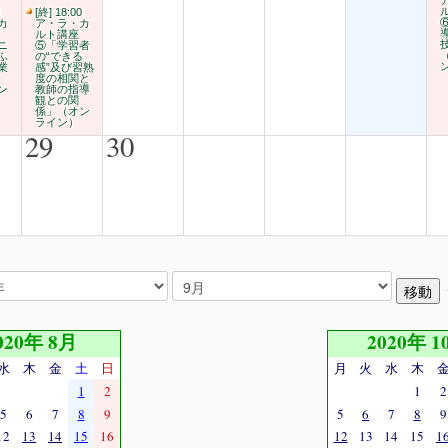
[終] 18:00
カ
ア・ラ・カ
ルト講座
ニ
⑤「学習者
ふ
の“できる
業
感”及び習熟
度の相関と
ン
教師の指導
観との関
係」（オン
ライン）
29
30
020年 8月
2020年 1
水
木
金
土
日
月
火
水
木
1
2
1
2
5
6
7
8
9
5
6
7
8
9
12
13
14
15
16
12
13
14
15
1