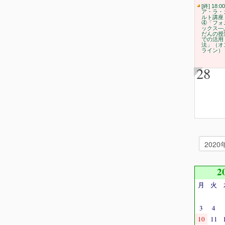
[終] 18:00
ア・ラ・
ルト講座
④「フォ
ックス―
だんの授
での活用
法」（オ
ライン）
28
2
月
火
3
4
10
11