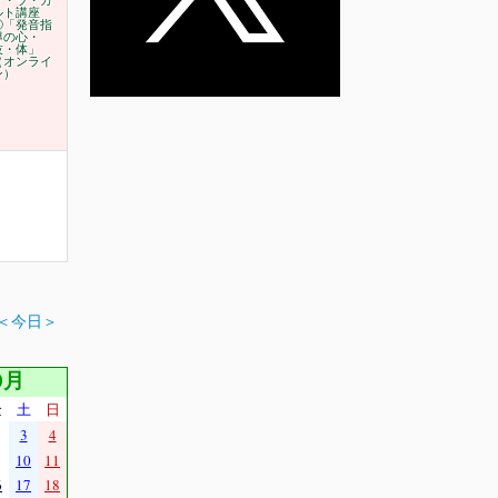
ア・ラ・カ
ルト講座
⑥「発音指
導の心・
技・体」
（オンライ
ン）
＜今日＞
0月
金
土
日
3
4
10
11
6
17
18