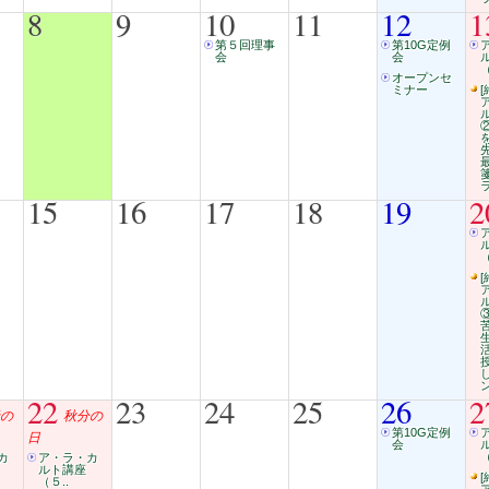
8
9
10
11
12
1
第５回理事
第10G定例
会
会
（
オープンセ
ミナー
[
15
16
17
18
19
2
（
[
22
23
24
25
26
2
の
秋分の
第10G定例
日
会
（
カ
ア・ラ・カ
ルト講座
[
（５..