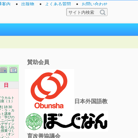
通案内
出版物
よくある質問
お問い合わせ
賛助会員
日
アラカルト
日本外国語教
講座（１）
終] 18:30
ア・ラ・カ
ルト講座
①「学びの
ユニバーサ
ルデザイン
を取り入れ
た授業づく
り」（オン
育改善協議会
ライン）