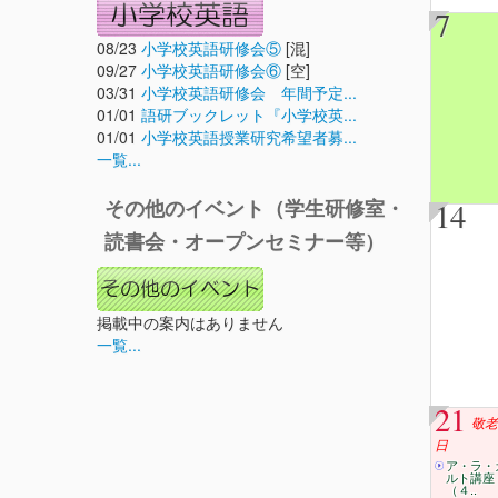
7
08/23
小学校英語研修会⑤
[混]
09/27
小学校英語研修会⑥
[空]
03/31
小学校英語研修会 年間予定...
01/01
語研ブックレット『小学校英...
01/01
小学校英語授業研究希望者募...
一覧...
14
その他のイベント（学生研修室・
読書会・オープンセミナー等）
掲載中の案内はありません
一覧...
21
敬老
日
ア・ラ・
ルト講座
（４..