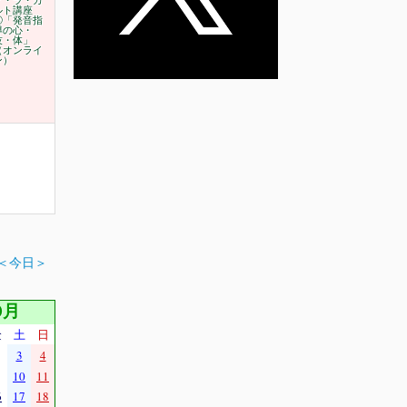
ア・ラ・カ
ルト講座
⑥「発音指
導の心・
技・体」
（オンライ
ン）
＜今日＞
0月
金
土
日
3
4
10
11
6
17
18