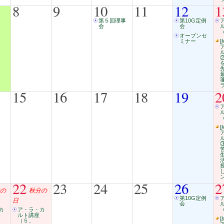
8
9
10
11
12
1
第５回理事
第10G定例
会
会
（
オープンセ
ミナー
[
15
16
17
18
19
2
（
[
22
23
24
25
26
2
の
秋分の
第10G定例
日
会
（
カ
ア・ラ・カ
ルト講座
[
（５..