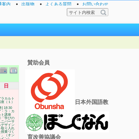
通案内
出版物
よくある質問
お問い合わせ
賛助会員
日
アラカルト
日本外国語教
講座（１）
終] 18:30
ア・ラ・カ
ルト講座
①「学びの
ユニバーサ
ルデザイン
を取り入れ
た授業づく
り」（オン
育改善協議会
ライン）