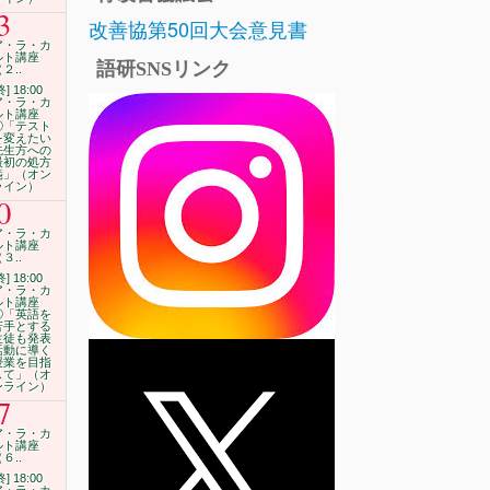
3
改善協第50回大会意見書
ア・ラ・カ
ルト講座
語研SNSリンク
２..
終] 18:00
ア・ラ・カ
ルト講座
②「テスト
を変えたい
先生方への
最初の処方
箋」（オン
ライン）
0
ア・ラ・カ
ルト講座
３..
終] 18:00
ア・ラ・カ
ルト講座
③「英語を
苦手とする
生徒も発表
活動に導く
授業を目指
して」（オ
ンライン）
7
ア・ラ・カ
ルト講座
６..
終] 18:00