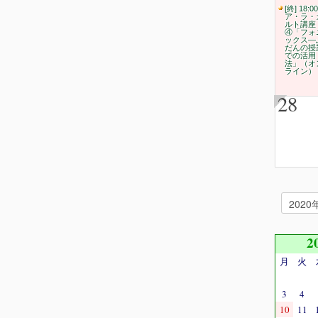
[終] 18:00
ア・ラ・
ルト講座
④「フォ
ックス―
だんの授
での活用
法」（オ
ライン）
28
2
月
火
3
4
10
11