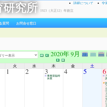
語研について
交
育研究所
1923（大正12）年創立
る質問
お問合せ窓口
2020年 9月
火
水
木
金
土
1
2
3
4
5
6
事務室臨時
休業
[