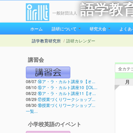
語学教
一般財団法人
ホーム
語研について
研究大会
よくあ
語学教育研究所
/
語研カレンダー
講習会
08/07
⑭ア・ラ・カルト講座９【オ...
月
08/10
⑮ア・ラ・カルト講座10【OL...
08/22
⑯ア・ラ・カルト講座11【オ...
08/29
⑰授業づくりワークショップ...
08/30
⑱授業づくりワークショップ...
一覧...
小学校英語のイベント