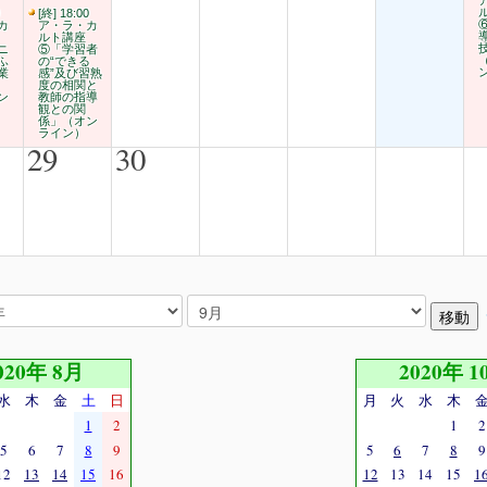
[終] 18:00
カ
ア・ラ・カ
ルト講座
ニ
⑤「学習者
ふ
の“できる
業
感”及び習熟
度の相関と
ン
教師の指導
観との関
係」（オン
ライン）
29
30
020年 8月
2020年 1
水
木
金
土
日
月
火
水
木
1
2
1
2
5
6
7
8
9
5
6
7
8
9
12
13
14
15
16
12
13
14
15
1