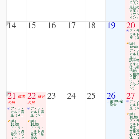
えた
生方
最初
方箋
（オ
イン
14
15
16
17
18
19
20
ア・
カル
座（３
[終]
18:00
ア・
カル
座③
語を
とす
徒も
活動
く授
目指
て」
ンラ
ン）
21
22
23
24
25
26
27
敬老
秋分
第10G定
ア・
の日
の日
例会
カル
座（６
ア・ラ・
ア・ラ・
カルト講
カルト講
[終]
座（４..
座（５..
18:00
ア・
[終]
[終]
カル
18:00
18:00
座⑥
ア・ラ・
ア・ラ・
音指
カルト講
カルト講
心・
座④「フ
座⑤「学
体」
ォニック
習者