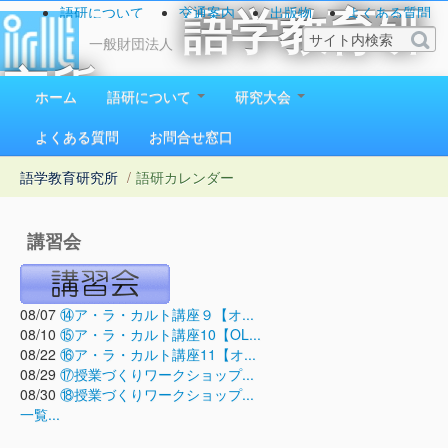
語研について
交通案内
出版物
よくある質問
語学教育研
お問い合わせ
一般財団法人
究所
ホーム
語研について
研究大会
1923（大正12）年創立
よくある質問
お問合せ窓口
語学教育研究所
/
語研カレンダー
講習会
08/07
⑭ア・ラ・カルト講座９【オ...
08/10
⑮ア・ラ・カルト講座10【OL...
08/22
⑯ア・ラ・カルト講座11【オ...
08/29
⑰授業づくりワークショップ...
08/30
⑱授業づくりワークショップ...
一覧...