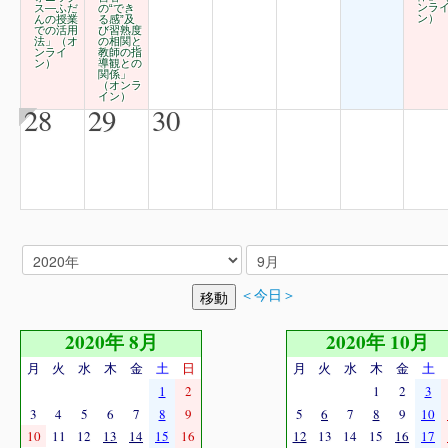
ンラ
ス―ふだ
の“でき
ン）
んの授業
る感”及
での活用
び習熟度
法」（オ
の相関と
ンライ
教師の指
ン）
導観との
関係」
（オンラ
イン）
28
29
30
＜今日＞
2020年 8月
2020年 10月
月
火
水
木
金
土
日
月
火
水
木
金
土
1
2
1
2
3
3
4
5
6
7
8
9
5
6
7
8
9
10
10
11
12
13
14
15
16
12
13
14
15
16
17