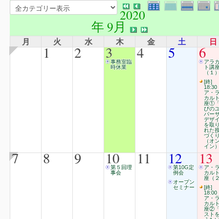
2020
年 9月
月
火
水
木
金
土
日
1
2
3
4
5
6
事務室臨
アラ
時休業
ト講
（１
[終]
18:30
ア・
カル
座①
びの
バー
デザ
を取
れた
づく
（オ
イン
7
8
9
10
11
12
13
第５回理
第10G定
ア・
事会
例会
カル
座（２
オープン
セミナー
[終]
18:00
ア・
カル
座②
スト