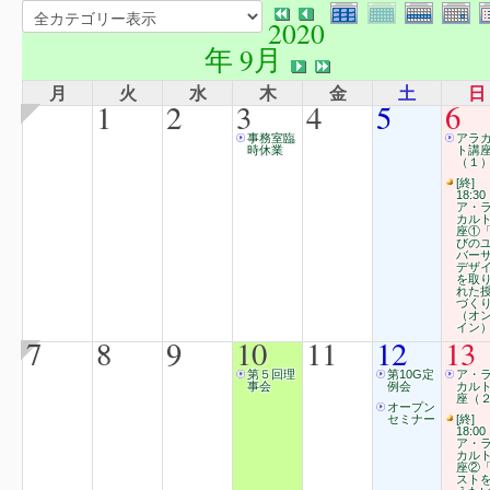
2020
年 9月
月
火
水
木
金
土
日
1
2
3
4
5
6
事務室臨
アラ
時休業
ト講
（１
[終]
18:30
ア・
カル
座①
びの
バー
デザ
を取
れた
づく
（オ
イン
7
8
9
10
11
12
13
第５回理
第10G定
ア・
事会
例会
カル
座（２
オープン
セミナー
[終]
18:00
ア・
カル
座②
スト