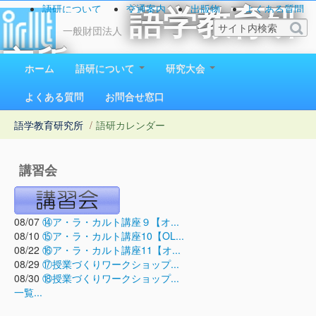
語研について
交通案内
出版物
よくある質問
語学教育研
お問い合わせ
一般財団法人
究所
ホーム
語研について
研究大会
1923（大正12）年創立
よくある質問
お問合せ窓口
語学教育研究所
/
語研カレンダー
講習会
08/07
⑭ア・ラ・カルト講座９【オ...
08/10
⑮ア・ラ・カルト講座10【OL...
08/22
⑯ア・ラ・カルト講座11【オ...
08/29
⑰授業づくりワークショップ...
08/30
⑱授業づくりワークショップ...
一覧...