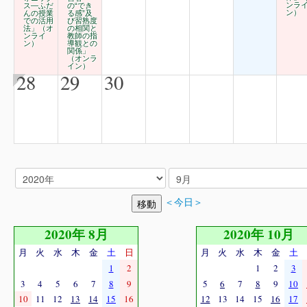
ンラ
ス―ふだ
の“でき
ン）
んの授業
る感”及
での活用
び習熟度
法」（オ
の相関と
ンライ
教師の指
ン）
導観との
関係」
（オンラ
イン）
28
29
30
＜今日＞
2020年 8月
2020年 10月
月
火
水
木
金
土
日
月
火
水
木
金
土
1
2
1
2
3
3
4
5
6
7
8
9
5
6
7
8
9
10
10
11
12
13
14
15
16
12
13
14
15
16
17