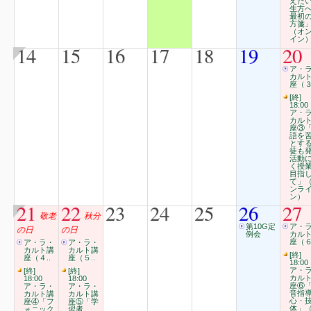
えた
生方
最初
方箋
（オ
イン
14
15
16
17
18
19
20
ア・
カル
座（３
[終]
18:00
ア・
カル
座③
語を
とす
徒も
活動
く授
目指
て」
ンラ
ン）
21
22
23
24
25
26
27
敬老
秋分
第10G定
ア・
の日
の日
例会
カル
座（６
ア・ラ・
ア・ラ・
カルト講
カルト講
[終]
座（４..
座（５..
18:00
ア・
[終]
[終]
カル
18:00
18:00
座⑥
ア・ラ・
ア・ラ・
音指
カルト講
カルト講
心・
座④「フ
座⑤「学
体」
ォニック
習者