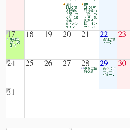
[終]
[終]
18:00 英
18:00 英
語授業の
語授業の
「型」づ
「型」づ
くり（夏
くり（夏
期第２
期第４
回・オン
回・オン
ライン）
ライン）
17
18
19
20
21
22
23
事務室
語研炉端
14：00
トーク
まで
24
25
26
27
28
29
30
事務室臨
第６（パ
時休業
ーマー）
グルー..
31