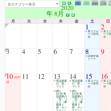
2020
年 8月
月
火
水
木
金
土
日
1
2
第３グル
第３
ープ研究
ープ
会
会
3
4
5
6
7
8
9
語研炉端
トーク
10
11
12
13
14
15
16
山の
英語授業
英語授業
第３グル
第３
日
の「型」
の「型」
ープ研究
ープ
づくり
づくり
会
会
[終]
[終]
15:30 英
15:30 英
語授業の
語授業の
「型」づ
「型」づ
くり（夏
くり（夏
期第１
期第３
回・オン
回・オン
ライン）
ライン）