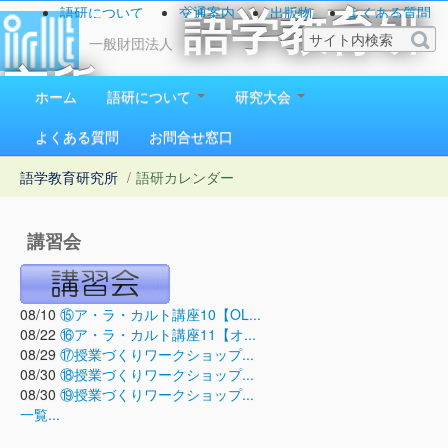
語研について
交通案内
出版物
よくある質問
語学教育研
お問い合わせ
一般財団法人
究所
ホーム
語研について
研究大会
1923（大正12）年創立
よくある質問
お問合せ窓口
語学教育研究所
/
語研カレンダー
講習会
08/10
⑮ア・ラ・カルト講座10【OL...
08/22
⑯ア・ラ・カルト講座11【オ...
08/29
⑰授業づくりワークショップ...
08/30
⑱授業づくりワークショップ...
08/30
⑲授業づくりワークショップ...
一覧...