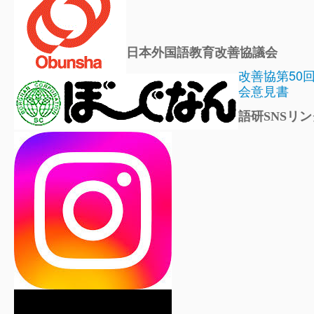
日本外国語教育改善協議会
改善協第50
会意見書
語研SNSリン