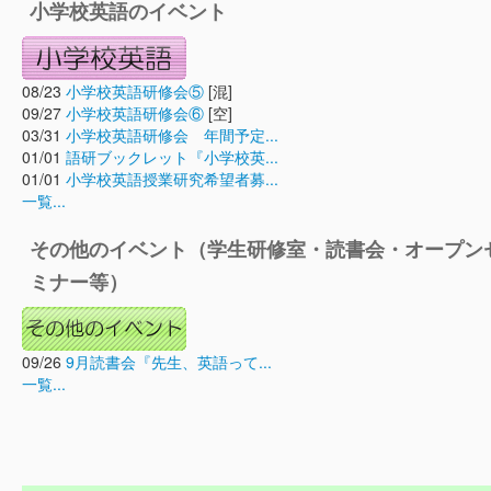
小学校英語のイベント
08/23
小学校英語研修会⑤
[混]
09/27
小学校英語研修会⑥
[空]
03/31
小学校英語研修会 年間予定...
01/01
語研ブックレット『小学校英...
01/01
小学校英語授業研究希望者募...
一覧...
その他のイベント（学生研修室・読書会・オープン
ミナー等）
09/26
9月読書会『先生、英語って...
一覧...