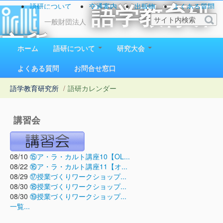
語研について
交通案内
出版物
よくある質問
語学教育研
お問い合わせ
一般財団法人
究所
ホーム
語研について
研究大会
1923（大正12）年創立
よくある質問
お問合せ窓口
語学教育研究所
/
語研カレンダー
講習会
08/10
⑮ア・ラ・カルト講座10【OL...
08/22
⑯ア・ラ・カルト講座11【オ...
08/29
⑰授業づくりワークショップ...
08/30
⑱授業づくりワークショップ...
08/30
⑲授業づくりワークショップ...
一覧...