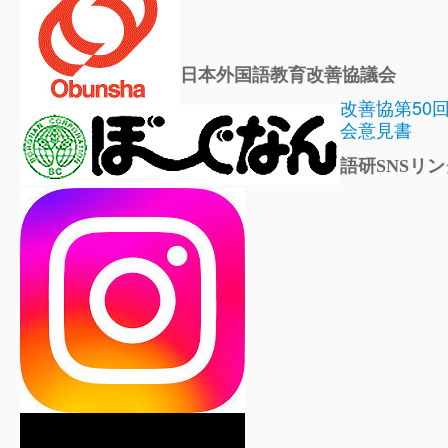
日本外国語教育改善協議会
改善協第50
会意見書
語研SNSリン