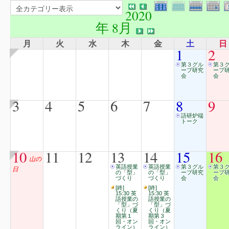
2020
年 8月
月
火
水
木
金
土
日
1
2
第３グル
第３
ープ研究
ープ
会
会
3
4
5
6
7
8
9
語研炉端
トーク
10
11
12
13
14
15
16
山の
英語授業
英語授業
第３グル
第３
日
の「型」
の「型」
ープ研究
ープ
づくり
づくり
会
会
[終]
[終]
15:30 英
15:30 英
語授業の
語授業の
「型」づ
「型」づ
くり（夏
くり（夏
期第１
期第３
回・オン
回・オン
ライン）
ライン）