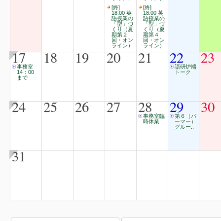
[終]
[終]
18:00 英
18:00 英
語授業の
語授業の
「型」づ
「型」づ
くり（夏
くり（夏
期第２
期第４
回・オン
回・オン
ライン）
ライン）
17
18
19
20
21
22
23
事務室
語研炉端
14：00
トーク
まで
24
25
26
27
28
29
30
事務室臨
第６（パ
時休業
ーマー）
グルー..
31