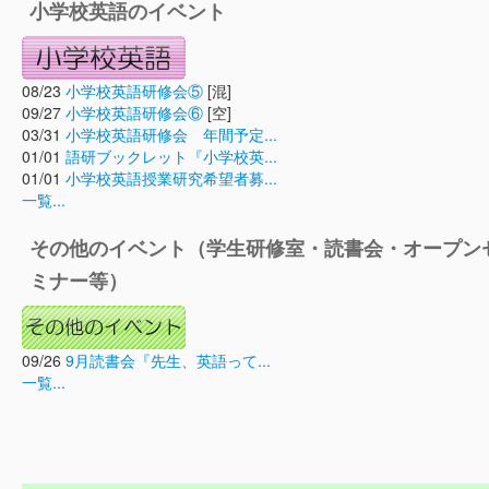
小学校英語のイベント
08/23
小学校英語研修会⑤
[混]
09/27
小学校英語研修会⑥
[空]
03/31
小学校英語研修会 年間予定...
01/01
語研ブックレット『小学校英...
01/01
小学校英語授業研究希望者募...
一覧...
その他のイベント（学生研修室・読書会・オープン
ミナー等）
09/26
9月読書会『先生、英語って...
一覧...