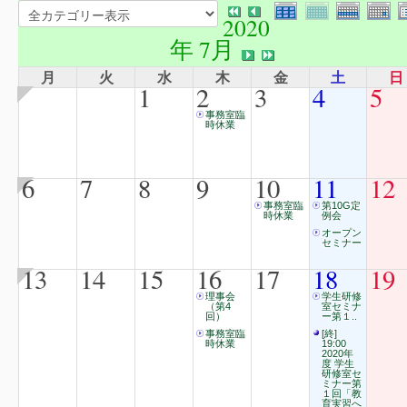
2020
年 7月
月
火
水
木
金
土
日
1
2
3
4
5
事務室臨
時休業
6
7
8
9
10
11
12
事務室臨
第10G定
時休業
例会
オープン
セミナー
13
14
15
16
17
18
19
理事会
学生研修
（第4
室セミナ
回）
ー第１..
事務室臨
[終]
時休業
19:00
2020年
度 学生
研修室セ
ミナー第
１回「教
育実習へ