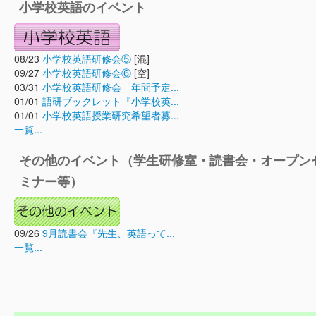
小学校英語のイベント
08/23
小学校英語研修会⑤
[混]
09/27
小学校英語研修会⑥
[空]
03/31
小学校英語研修会 年間予定...
01/01
語研ブックレット『小学校英...
01/01
小学校英語授業研究希望者募...
一覧...
その他のイベント（学生研修室・読書会・オープン
ミナー等）
09/26
9月読書会『先生、英語って...
一覧...