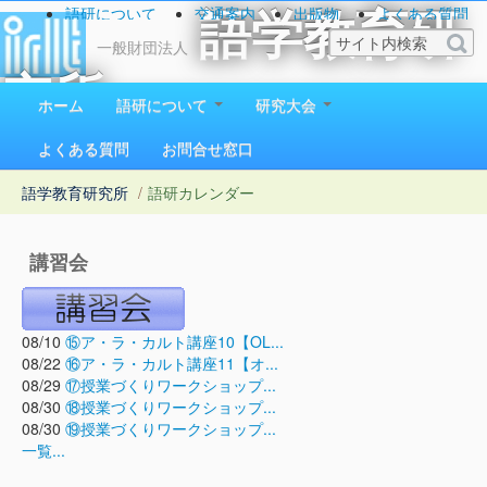
語研について
交通案内
出版物
よくある質問
語学教育研
お問い合わせ
一般財団法人
究所
ホーム
語研について
研究大会
1923（大正12）年創立
よくある質問
お問合せ窓口
語学教育研究所
/
語研カレンダー
講習会
08/10
⑮ア・ラ・カルト講座10【OL...
08/22
⑯ア・ラ・カルト講座11【オ...
08/29
⑰授業づくりワークショップ...
08/30
⑱授業づくりワークショップ...
08/30
⑲授業づくりワークショップ...
一覧...