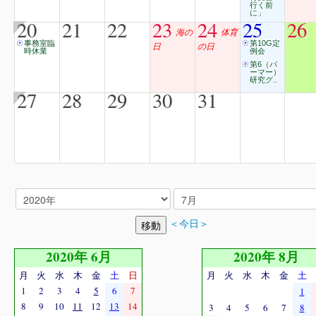
行く前
に」
20
21
22
23
24
25
26
海の
体育
事務室臨
第10G定
日
の日
時休業
例会
第6（パ
ーマー）
研究グ..
27
28
29
30
31
＜今日＞
2020年 6月
2020年 8月
月
火
水
木
金
土
日
月
火
水
木
金
土
1
2
3
4
5
6
7
1
8
9
10
11
12
13
14
3
4
5
6
7
8