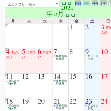
2020
年 5月
月
火
水
木
金
土
日
1
2
3
憲
念日
4
5
6
7
8
9
10
みどり
子供の
振替休
事務室臨
第10G定
の日
日
日
時休業
例会
11
12
13
14
15
16
17
事務室臨
事務室臨
時休業
時休業
18
19
20
21
22
23
24
事務室臨
事務室臨
第10G定
時休業
時休業
例会