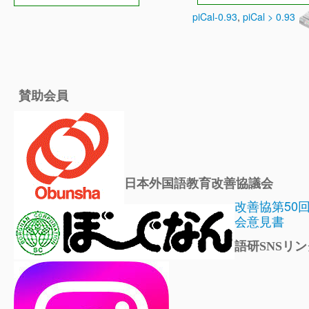
piCal-0.93
,
piCal > 0.93
賛助会員
日本外国語教育改善協議会
改善協第50
会意見書
語研SNSリン