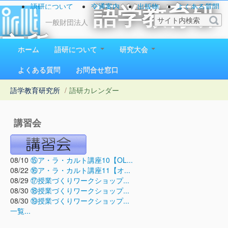
語研について
交通案内
出版物
よくある質問
語学教育研
お問い合わせ
一般財団法人
究所
ホーム
語研について
研究大会
1923（大正12）年創立
よくある質問
お問合せ窓口
語学教育研究所
/
語研カレンダー
講習会
08/10
⑮ア・ラ・カルト講座10【OL...
08/22
⑯ア・ラ・カルト講座11【オ...
08/29
⑰授業づくりワークショップ...
08/30
⑱授業づくりワークショップ...
08/30
⑲授業づくりワークショップ...
一覧...