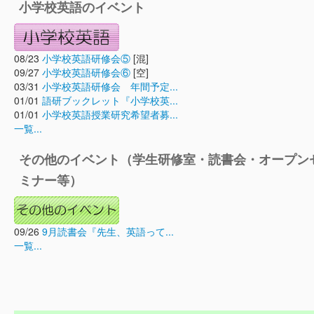
小学校英語のイベント
08/23
小学校英語研修会⑤
[混]
09/27
小学校英語研修会⑥
[空]
03/31
小学校英語研修会 年間予定...
01/01
語研ブックレット『小学校英...
01/01
小学校英語授業研究希望者募...
一覧...
その他のイベント（学生研修室・読書会・オープン
ミナー等）
09/26
9月読書会『先生、英語って...
一覧...