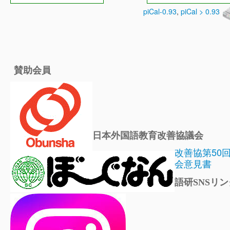
piCal-0.93
,
piCal > 0.93
賛助会員
日本外国語教育改善協議会
改善協第50
会意見書
語研SNSリン