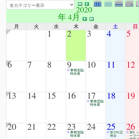
2020
年 4月
月
火
水
木
金
土
日
1
2
3
4
5
6
7
8
9
10
11
12
事務室臨
時休業
13
14
15
16
17
18
19
事務室臨
時休業
20
21
22
23
24
25
26
事務室臨
第10G定
第6（
時休業
例会
ーマ