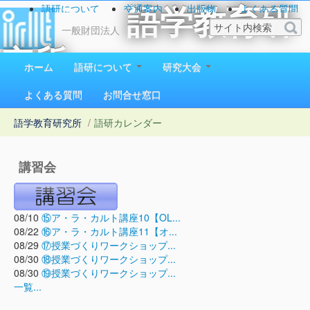
語研について
交通案内
出版物
よくある質問
語学教育研
お問い合わせ
一般財団法人
究所
ホーム
語研について
研究大会
1923（大正12）年創立
よくある質問
お問合せ窓口
語学教育研究所
/
語研カレンダー
講習会
08/10
⑮ア・ラ・カルト講座10【OL...
08/22
⑯ア・ラ・カルト講座11【オ...
08/29
⑰授業づくりワークショップ...
08/30
⑱授業づくりワークショップ...
08/30
⑲授業づくりワークショップ...
一覧...