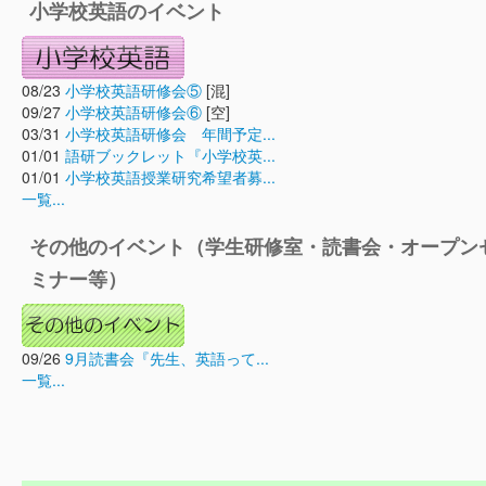
小学校英語のイベント
08/23
小学校英語研修会⑤
[混]
09/27
小学校英語研修会⑥
[空]
03/31
小学校英語研修会 年間予定...
01/01
語研ブックレット『小学校英...
01/01
小学校英語授業研究希望者募...
一覧...
その他のイベント（学生研修室・読書会・オープン
ミナー等）
09/26
9月読書会『先生、英語って...
一覧...