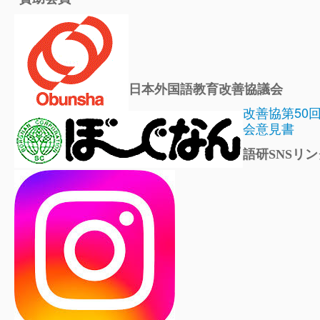
日本外国語教育改善協議会
改善協第50
会意見書
語研SNSリン