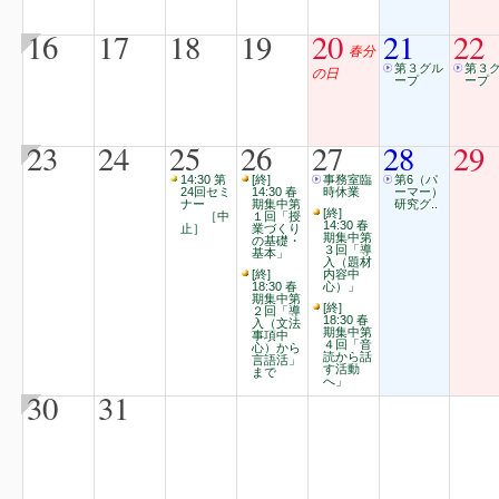
16
17
18
19
20
21
22
春分
第３グル
第３
の日
ープ
ープ
23
24
25
26
27
28
29
14:30 第
[終]
事務室臨
第6（パ
24回セミ
14:30 春
時休業
ーマー）
ナー
期集中第
研究グ..
[終]
［中
１回「授
14:30 春
止］
業づくり
期集中第
の基礎・
３回「導
基本」
入（題材
[終]
内容中
18:30 春
心）」
期集中第
[終]
２回「導
18:30 春
入（文法
期集中第
事項中
４回「音
心）から
読から話
言語活」
す活動
まで
へ」
30
31