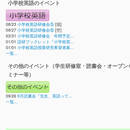
小学校英語のイベント
08/23
小学校英語研修会⑤
[混]
09/27
小学校英語研修会⑥
[空]
03/31
小学校英語研修会 年間予定...
01/01
語研ブックレット『小学校英...
01/01
小学校英語授業研究希望者募...
一覧...
その他のイベント（学生研修室・読書会・オープン
ミナー等）
09/26
9月読書会『先生、英語って...
一覧...