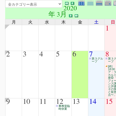
2020
年 3月
月
火
水
木
金
土
日
1
2
3
4
5
6
7
8
第３グル
第３
ープ
ープ
[終]
18:00
ア・
カル
座⑫
フォ
ンス
と評
その
と留
点〜
9
10
11
12
13
14
15
事務室臨
時休業