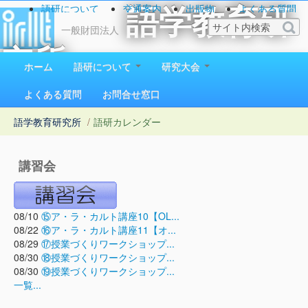
語研について
交通案内
出版物
よくある質問
語学教育研
お問い合わせ
一般財団法人
究所
ホーム
語研について
研究大会
1923（大正12）年創立
よくある質問
お問合せ窓口
語学教育研究所
/
語研カレンダー
講習会
08/10
⑮ア・ラ・カルト講座10【OL...
08/22
⑯ア・ラ・カルト講座11【オ...
08/29
⑰授業づくりワークショップ...
08/30
⑱授業づくりワークショップ...
08/30
⑲授業づくりワークショップ...
一覧...