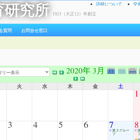
語研について
交
育研究所
1923（大正12）年創立
る質問
お問合せ窓口
2020年 3月
火
水
木
金
土
1
3
4
5
6
7
8
第３グルー
プ
[