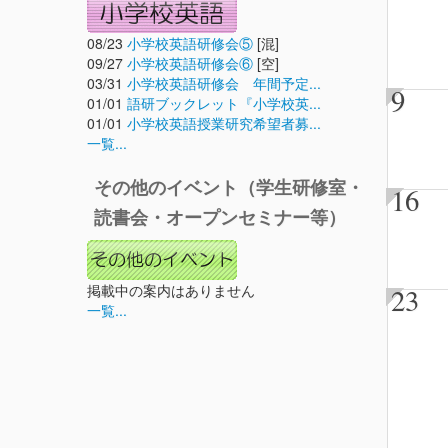
08/23
小学校英語研修会⑤
[混]
09/27
小学校英語研修会⑥
[空]
03/31
小学校英語研修会 年間予定...
9
01/01
語研ブックレット『小学校英...
01/01
小学校英語授業研究希望者募...
一覧...
その他のイベント（学生研修室・
16
読書会・オープンセミナー等）
掲載中の案内はありません
23
一覧...