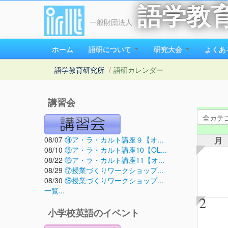
語学教
一般財団法人
ホーム
語研について
研究大会
よくあ
語学教育研究所
/
語研カレンダー
講習会
08/07
⑭ア・ラ・カルト講座９【オ...
月
08/10
⑮ア・ラ・カルト講座10【OL...
08/22
⑯ア・ラ・カルト講座11【オ...
08/29
⑰授業づくりワークショップ...
08/30
⑱授業づくりワークショップ...
一覧...
2
小学校英語のイベント