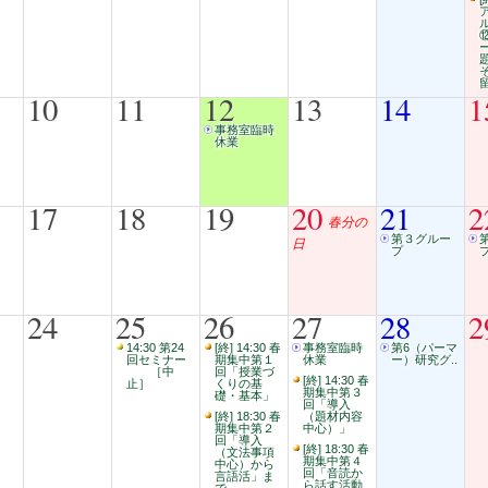
10
11
12
13
14
1
事務室臨時
休業
17
18
19
20
21
2
春分の
第３グルー
日
プ
24
25
26
27
28
2
14:30 第24
[終] 14:30 春
事務室臨時
第6（パーマ
回セミナー
期集中第１
休業
ー）研究グ..
［中
回「授業づ
[終] 14:30 春
止］
くりの基
期集中第３
礎・基本」
回「導入
[終] 18:30 春
（題材内容
期集中第２
中心）」
回「導入
[終] 18:30 春
（文法事項
期集中第４
中心）から
回「音読か
言語活」ま
ら話す活動