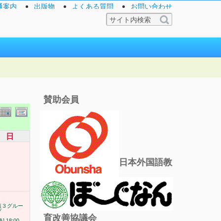
通案内
出版物
よくある質問
お問い合わせ
賛助会員
日
日本外国語教
第３グルー
プ
育改善協議会
終] 18:00