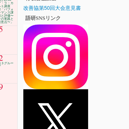
ア・ラ・カ
改善協第50回大会意見書
ルト講座
⑫「パフォ
ーマンス課
題と評価〜
語研SNSリンク
その実践と
留意点〜」
5
2
第３グルー
プ
9