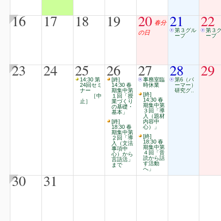
16
17
18
19
20
21
22
春分
第３グル
第３
の日
ープ
ープ
23
24
25
26
27
28
29
14:30 第
[終]
事務室臨
第6（パ
24回セミ
14:30 春
時休業
ーマー）
ナー
期集中第
研究グ..
[終]
［中
１回「授
14:30 春
止］
業づくり
期集中第
の基礎・
３回「導
基本」
入（題材
[終]
内容中
18:30 春
心）」
期集中第
[終]
２回「導
18:30 春
入（文法
期集中第
事項中
４回「音
心）から
読から話
言語活」
す活動
まで
へ」
30
31