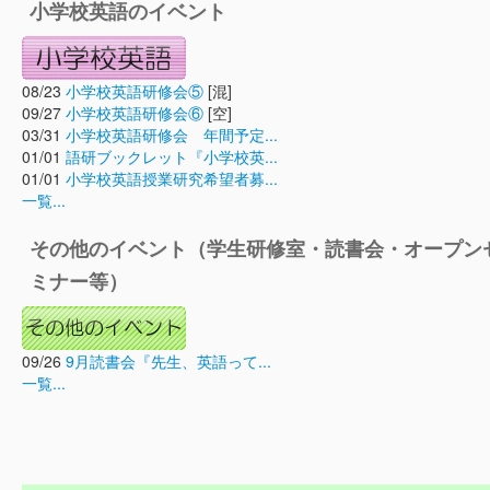
小学校英語のイベント
08/23
小学校英語研修会⑤
[混]
09/27
小学校英語研修会⑥
[空]
03/31
小学校英語研修会 年間予定...
01/01
語研ブックレット『小学校英...
01/01
小学校英語授業研究希望者募...
一覧...
その他のイベント（学生研修室・読書会・オープン
ミナー等）
09/26
9月読書会『先生、英語って...
一覧...