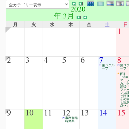
2020
年 3月
月
火
水
木
金
土
日
1
2
3
4
5
6
7
8
第３グル
第３
ープ
ープ
[終]
18:00
ア・
カル
座⑫
フォ
ンス
と評
その
と留
点〜
9
10
11
12
13
14
15
事務室臨
時休業