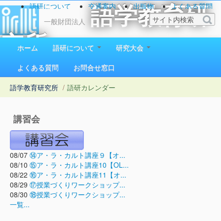
語研について
交通案内
出版物
よくある質問
語学教育研
お問い合わせ
一般財団法人
究所
ホーム
語研について
研究大会
1923（大正12）年創立
よくある質問
お問合せ窓口
語学教育研究所
/
語研カレンダー
講習会
08/07
⑭ア・ラ・カルト講座９【オ...
08/10
⑮ア・ラ・カルト講座10【OL...
08/22
⑯ア・ラ・カルト講座11【オ...
08/29
⑰授業づくりワークショップ...
08/30
⑱授業づくりワークショップ...
一覧...