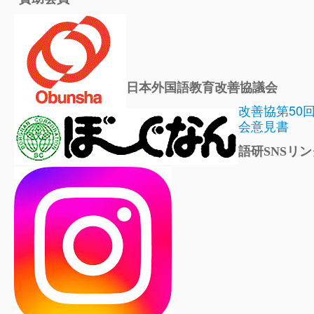
日本外国語教育改善協議会
改善協第50
会意見書
語研SNSリン