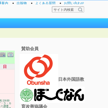
通案内
出版物
よくある質問
お問い合わせ
賛助会員
日
日本外国語教
終] 19:00
ア・ラ・カ
育改善協議会
ルト講座