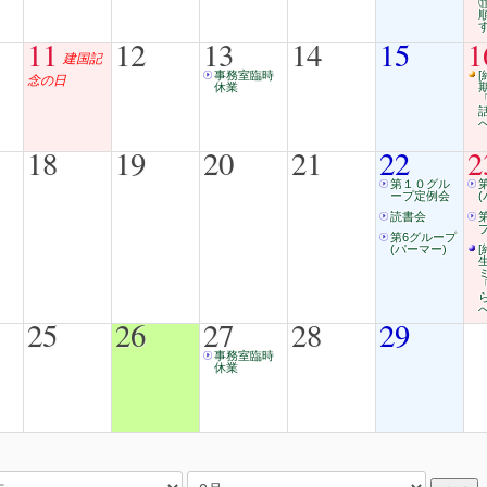
11
12
13
14
15
1
建国記
事務室臨時
[
念の日
休業
18
19
20
21
22
2
第１０グル
ープ定例会
読書会
第6グループ
(パーマー)
[
25
26
27
28
29
事務室臨時
休業