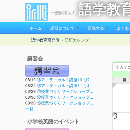
語学教
一般財団法人
ホーム
語研について
研究大会
よくあ
語学教育研究所
/
語研カレンダー
講習会
08/10
⑮ア・ラ・カルト講座10【OL...
月
08/22
⑯ア・ラ・カルト講座11【オ...
08/29
⑰授業づくりワークショップ...
08/30
⑱授業づくりワークショップ...
08/30
⑲授業づくりワークショップ...
一覧...
3
小学校英語のイベント