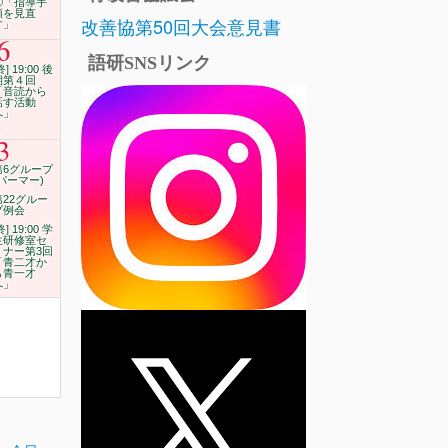
⑪「指導手
順を見直
改善協第50回大会意見書
す」
6
語研SNSリンク
終] 19:00 後
期第４回
「音読から
話す活動
へ」
3
第6グループ
(パーマー)
第22グルー
プ例会
終] 19:00 学
生研修室セ
ミナー第3回
「青二才か
ら青一才
へ」