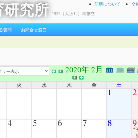
語研について
交
育研究所
1923（大正12）年創立
る質問
お問合せ窓口
2020年 2月
火
水
木
金
土
1
2
4
5
6
7
8
9
[