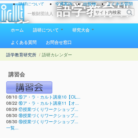
語研について
交通案内
出版物
よくある質問
語学教育研
お問い合わせ
一般財団法人
究所
ホーム
語研について
研究大会
1923（大正12）年創立
よくある質問
お問合せ窓口
語学教育研究所
/
語研カレンダー
講習会
08/10
⑮ア・ラ・カルト講座10【OL...
08/22
⑯ア・ラ・カルト講座11【オ...
08/29
⑰授業づくりワークショップ...
08/30
⑱授業づくりワークショップ...
08/30
⑲授業づくりワークショップ...
一覧...