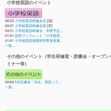
小学校英語のイベント
08/23
小学校英語研修会⑤
[混]
09/27
小学校英語研修会⑥
[空]
03/31
小学校英語研修会 年間予定...
01/01
語研ブックレット『小学校英...
01/01
小学校英語授業研究希望者募...
一覧...
その他のイベント（学生研修室・読書会・オープン
ミナー等）
09/26
9月読書会『先生、英語って...
一覧...