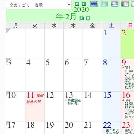
2020
年 2月
月
火
水
木
金
土
日
1
2
3
4
5
6
7
8
9
[終]
19:00
ア・
カル
座⑪
導手
見直
10
11
12
13
14
15
16
建国
事務室臨
[終]
記念の日
時休業
19:00
期第
「音
ら話
動へ
17
18
19
20
21
22
23
第１０グ
第6グ
ループ定
ープ(