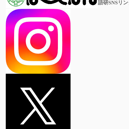
語研SNSリン