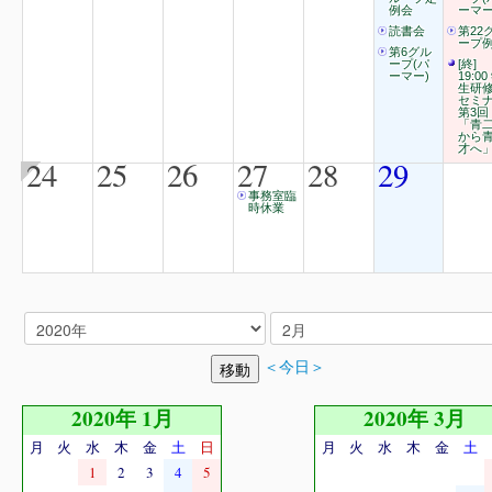
例会
ーマー
読書会
第22
ープ
第6グル
ープ(パ
[終]
ーマー)
19:00
生研
セミ
第3回
「青
から
才へ
24
25
26
27
28
29
事務室臨
時休業
＜今日＞
2020年 1月
2020年 3月
月
火
水
木
金
土
日
月
火
水
木
金
土
1
2
3
4
5