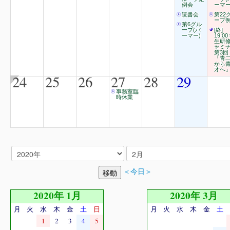
例会
ーマー
読書会
第22
ープ
第6グル
ープ(パ
[終]
ーマー)
19:00
生研
セミ
第3回
「青
から
才へ
24
25
26
27
28
29
事務室臨
時休業
＜今日＞
2020年 1月
2020年 3月
月
火
水
木
金
土
日
月
火
水
木
金
土
1
2
3
4
5