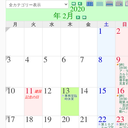
2020
年 2月
月
火
水
木
金
土
日
1
2
3
4
5
6
7
8
9
[終]
19:00
ア・
カル
座⑪
導手
見直
10
11
12
13
14
15
16
建国
事務室臨
[終]
記念の日
時休業
19:00
期第
「音
ら話
動へ
17
18
19
20
21
22
23
第１０グ
第6グ
ループ定
ープ(