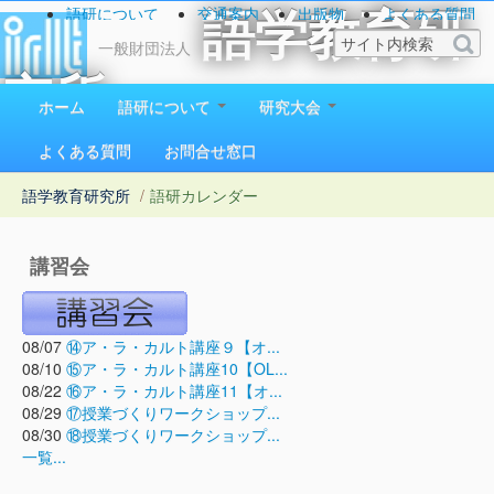
語研について
交通案内
出版物
よくある質問
語学教育研
お問い合わせ
一般財団法人
究所
ホーム
語研について
研究大会
1923（大正12）年創立
よくある質問
お問合せ窓口
語学教育研究所
/
語研カレンダー
講習会
08/07
⑭ア・ラ・カルト講座９【オ...
08/10
⑮ア・ラ・カルト講座10【OL...
08/22
⑯ア・ラ・カルト講座11【オ...
08/29
⑰授業づくりワークショップ...
08/30
⑱授業づくりワークショップ...
一覧...