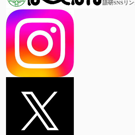
語研SNSリン