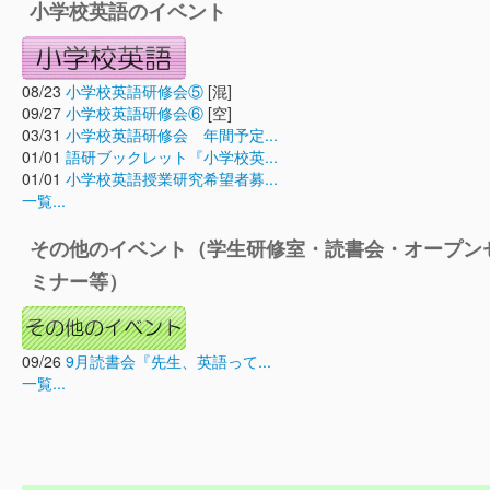
小学校英語のイベント
08/23
小学校英語研修会⑤
[混]
09/27
小学校英語研修会⑥
[空]
03/31
小学校英語研修会 年間予定...
01/01
語研ブックレット『小学校英...
01/01
小学校英語授業研究希望者募...
一覧...
その他のイベント（学生研修室・読書会・オープン
ミナー等）
09/26
9月読書会『先生、英語って...
一覧...