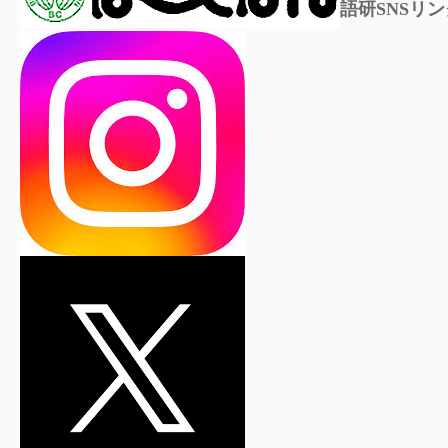
語研SNSリン