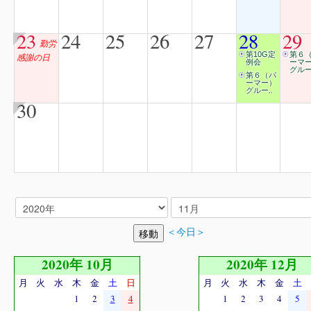
23
24
25
26
27
28
29
勤労
第10G定
第６
感謝の日
例会
ーマ
グルー
第６（パ
ーマー）
グルー..
30
＜今日＞
2020年 10月
2020年 12月
月
火
水
木
金
土
日
月
火
水
木
金
土
1
2
3
4
1
2
3
4
5