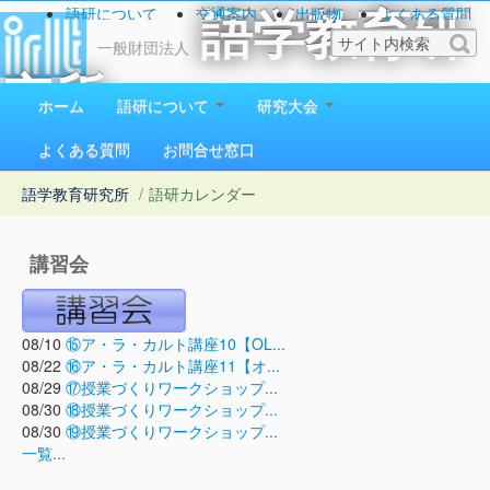
語研について
交通案内
出版物
よくある質問
語学教育研
お問い合わせ
一般財団法人
究所
ホーム
語研について
研究大会
1923（大正12）年創立
よくある質問
お問合せ窓口
語学教育研究所
/
語研カレンダー
講習会
08/10
⑮ア・ラ・カルト講座10【OL...
08/22
⑯ア・ラ・カルト講座11【オ...
08/29
⑰授業づくりワークショップ...
08/30
⑱授業づくりワークショップ...
08/30
⑲授業づくりワークショップ...
一覧...