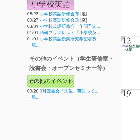
08/23
小学校英語研修会⑤
[混]
09/27
小学校英語研修会⑥
[空]
03/31
小学校英語研修会 年間予定...
01/01
語研ブックレット『小学校英...
12
01/01
小学校英語授業研究希望者募...
一覧...
事務室臨
休業
その他のイベント（学生研修室・
読書会・オープンセミナー等）
19
09/26
9月読書会『先生、英語って...
一覧...