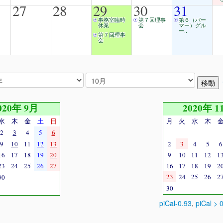
27
28
29
30
31
事務室臨時
第７回理事
第６（パー
休業
会
マー）グル
ー..
第７回理事
会
020年 9月
2020年 1
水
木
金
土
日
月
火
水
木
2
3
4
5
6
9
10
11
12
13
2
3
4
5
6
16
17
18
19
20
9
10
11
12
1
23
24
25
26
27
16
17
18
19
2
23
24
25
26
2
30
30
piCal-0.93
,
piCal > 