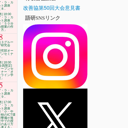
ア・ラ・カ
改善協第50回大会意見書
ルト講座
８..
終] 18:00
語研SNSリンク
ア・ラ・カ
ルト講座
⑧「５０分
の授業の作
り方」
8
第３グルー
プ研究会
研究部オー
プンセミナ
..
終] 18:00
[会員限定]
オープンセ
ミナー「オ
ンライン学
習」
5
ア・ラ・カ
ルト講座
９..
終] 17:00
ア・ラ・カ
ルト講座
⑨「小・中
学校のICT環
境整備が進
む中での授
業のあり方
を考える」