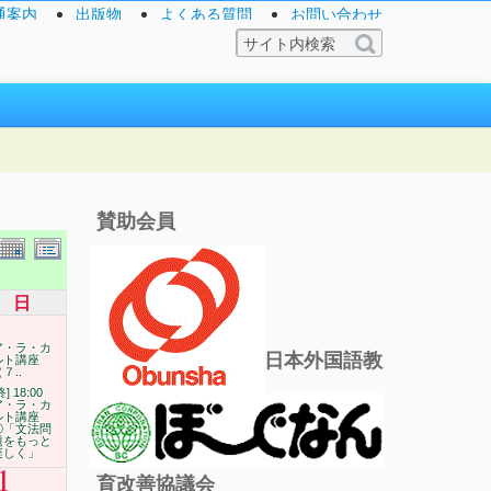
通案内
出版物
よくある質問
お問い合わせ
賛助会員
日
ア・ラ・カ
日本外国語教
ルト講座
７..
終] 18:00
ア・ラ・カ
ルト講座
⑦「文法問
題をもっと
楽しく」
1
育改善協議会