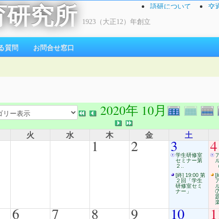
語研について
交
育研究所
1923（大正12）年創立
る質問
お問合せ窓口
2020年 10月
火
水
木
金
土
1
2
3
4
学生研修室
セミナー第
２..
（
[終] 19:00 第
[
２回「学生
研修室セミ
ナー」
6
7
8
9
10
1