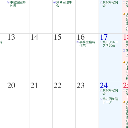
事務室臨時
第６回理事
第10G定例
休業
会
会
（
[
13
14
15
16
17
1
時
事務室臨時
第３グルー
休業
プ研究会
ー
[
20
21
22
23
24
2
第10G定例
会
（
第３回炉端
トーク
[