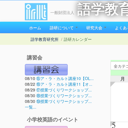
語学教
一般財団法人
ホーム
語研について
研究大会
よくあ
語学教育研究所
/
語研カレンダー
講習会
08/10
⑮ア・ラ・カルト講座10【OL...
月
08/22
⑯ア・ラ・カルト講座11【オ...
08/29
⑰授業づくりワークショップ...
08/30
⑱授業づくりワークショップ...
08/30
⑲授業づくりワークショップ...
一覧...
小学校英語のイベント
5