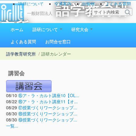
語研について
交通案内
出版物
よくある質問
語学教育研
お問い合わせ
一般財団法人
究所
ホーム
語研について
研究大会
1923（大正12）年創立
よくある質問
お問合せ窓口
語学教育研究所
/
語研カレンダー
講習会
08/10
⑮ア・ラ・カルト講座10【OL...
08/22
⑯ア・ラ・カルト講座11【オ...
08/29
⑰授業づくりワークショップ...
08/30
⑱授業づくりワークショップ...
08/30
⑲授業づくりワークショップ...
一覧...