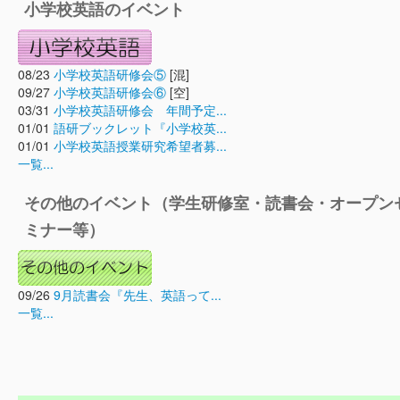
小学校英語のイベント
08/23
小学校英語研修会⑤
[混]
09/27
小学校英語研修会⑥
[空]
03/31
小学校英語研修会 年間予定...
01/01
語研ブックレット『小学校英...
01/01
小学校英語授業研究希望者募...
一覧...
その他のイベント（学生研修室・読書会・オープン
ミナー等）
09/26
9月読書会『先生、英語って...
一覧...