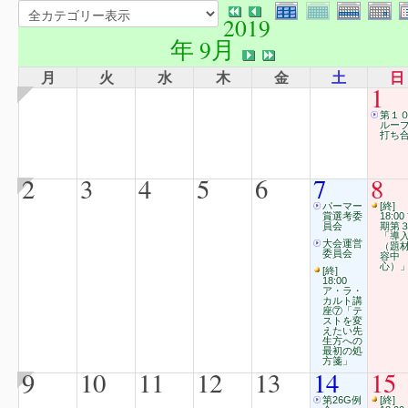
2019
年 9月
月
火
水
木
金
土
日
1
第１
ルー
打ち合
2
3
4
5
6
7
8
パーマー
[終]
賞選考委
18:00
員会
期第
「導
大会運営
（題
委員会
容中
心）
[終]
18:00
ア・ラ・
カルト講
座⑦「テ
ストを変
えたい先
生方への
最初の処
方箋」
9
10
11
12
13
14
15
第26G例
[終]