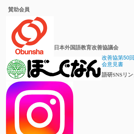
賛助会員
日本外国語教育改善協議会
改善協第50
会意見書
語研SNSリン