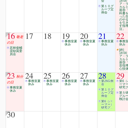
会
18:00
ア・
第１０グ
カル
ループ定
座⑧
例会
科書
った
のや
を引
す指
法」
16
17
18
19
20
21
22
敬老
事務室夏
事務室夏
事務室夏
事務
の日
休み
休み
休み
休み
若林俊輔
[終]
奨励賞委
18:00
員会
ア・
カル
座⑨
音指
心技
23
24
25
26
27
28
29
秋分
事務室夏
事務室夏
事務室夏
事務室夏
第26G例
第6（
の日
休み
休み
休み
休み
会
ーマ
研究グ
事務室夏
第１０グ
休み
ループ定
第５
例会
グル
検討
第6（パ
ーマー）
研究グ..
30