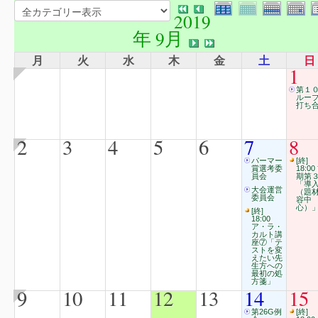
2019
年 9月
月
火
水
木
金
土
日
1
第１
ルー
打ち合
2
3
4
5
6
7
8
パーマー
[終]
賞選考委
18:00
員会
期第
「導
大会運営
（題
委員会
容中
心）
[終]
18:00
ア・ラ・
カルト講
座⑦「テ
ストを変
えたい先
生方への
最初の処
方箋」
9
10
11
12
13
14
15
第26G例
[終]