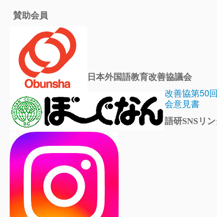
賛助会員
日本外国語教育改善協議会
改善協第50
会意見書
語研SNSリン