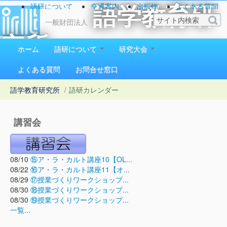
語研について
交通案内
出版物
よくある質問
語学教育研
お問い合わせ
一般財団法人
究所
ホーム
語研について
研究大会
1923（大正12）年創立
よくある質問
お問合せ窓口
語学教育研究所
/
語研カレンダー
講習会
08/10
⑮ア・ラ・カルト講座10【OL...
08/22
⑯ア・ラ・カルト講座11【オ...
08/29
⑰授業づくりワークショップ...
08/30
⑱授業づくりワークショップ...
08/30
⑲授業づくりワークショップ...
一覧...