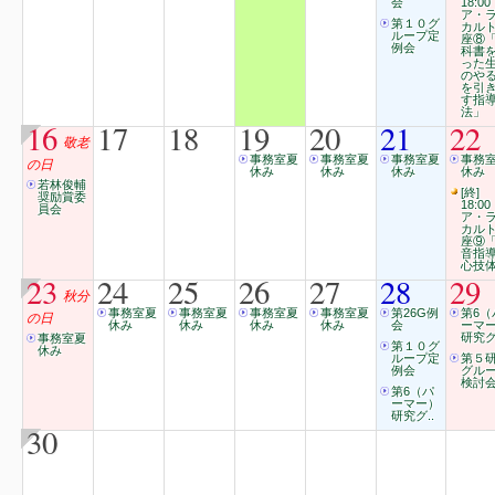
会
18:00
ア・
第１０グ
カル
ループ定
座⑧
例会
科書
った
のや
を引
す指
法」
16
17
18
19
20
21
22
敬老
事務室夏
事務室夏
事務室夏
事務
の日
休み
休み
休み
休み
若林俊輔
[終]
奨励賞委
18:00
員会
ア・
カル
座⑨
音指
心技
23
24
25
26
27
28
29
秋分
事務室夏
事務室夏
事務室夏
事務室夏
第26G例
第6（
の日
休み
休み
休み
休み
会
ーマ
研究グ
事務室夏
第１０グ
休み
ループ定
第５
例会
グル
検討
第6（パ
ーマー）
研究グ..
30