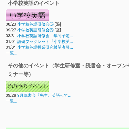
小学校英語のイベント
08/23
小学校英語研修会⑤
[混]
09/27
小学校英語研修会⑥
[空]
03/31
小学校英語研修会 年間予定...
01/01
語研ブックレット『小学校英...
01/01
小学校英語授業研究希望者募...
一覧...
その他のイベント（学生研修室・読書会・オープン
ミナー等）
09/26
9月読書会『先生、英語って...
一覧...