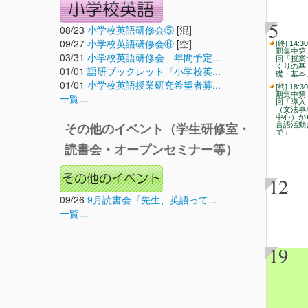
5
08/23
小学校英語研修会⑤
[混]
09/27
小学校英語研修会⑥
[空]
[終] 14:3
期集中第
03/31
小学校英語研修会 年間予定...
回「授業
くりの基
01/01
語研ブックレット『小学校英...
礎・基本
01/01
小学校英語授業研究希望者募...
[終] 18:3
期集中第
一覧...
回「導入
（文法事
中心）か
言語活動
その他のイベント（学生研修室・
で」
読書会・オープンセミナー等）
12
09/26
9月読書会『先生、英語って...
一覧...
19