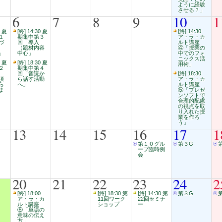
ように経験
させる？」
6
7
8
9
10
1
0 夏
[終] 14:30 夏
[終] 14:30
１
期集中第３
ア・ラ・カ
づ
回「導入
ルト講座
（題材内容
④「授業の
」
中心」
中でのフォ
ニックス活
0 夏
[終] 18:30 夏
用術」
２
期集中第４
回「音読か
[終] 18:30
項
ら話す活動
ア・ラ・カ
ら
へ」
ルト講座
ま
⑤「プレゼ
ンソフトで
合理的配慮
の視点を取
り入れた授
業を作ろ
う」
13
14
15
16
17
1
第１０グル
第３G
ープ臨時例
会
20
21
22
23
24
2
[終] 18:00
[終] 18:30 第
[終] 14:30 第
第３G
ア・ラ・カ
11回ワーク
22回セミナ
ルト講座
ショップ
ー
⑥「単語の
意味の伝え
方」