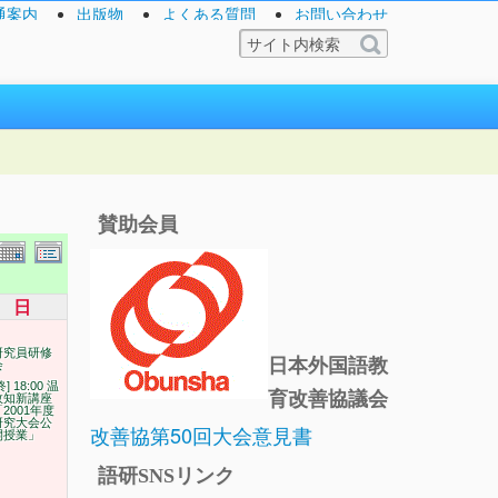
通案内
出版物
よくある質問
お問い合わせ
賛助会員
日
研究員研修
日本外国語教
会
終] 18:00 温
育改善協議会
故知新講座
「2001年度
研究大会公
改善協第50回大会意見書
開授業」
語研SNSリンク