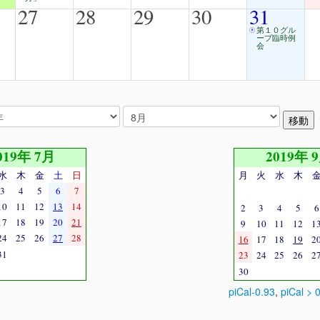
27
28
29
30
31
第１０グル
ープ臨時例
会
019年 7月
2019年 
水
木
金
土
日
月
火
水
木
3
4
5
6
7
10
11
12
13
14
2
3
4
5
6
17
18
19
20
21
9
10
11
12
1
24
25
26
27
28
16
17
18
19
2
31
23
24
25
26
2
30
piCal-0.93
,
piCal > 