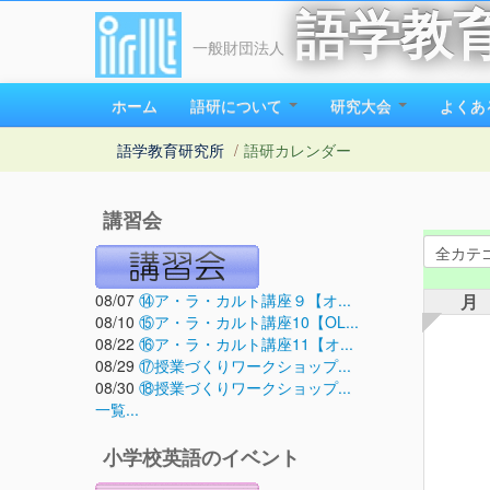
語学教
一般財団法人
ホーム
語研について
研究大会
よくあ
語学教育研究所
/
語研カレンダー
講習会
08/07
⑭ア・ラ・カルト講座９【オ...
月
08/10
⑮ア・ラ・カルト講座10【OL...
08/22
⑯ア・ラ・カルト講座11【オ...
08/29
⑰授業づくりワークショップ...
08/30
⑱授業づくりワークショップ...
一覧...
小学校英語のイベント