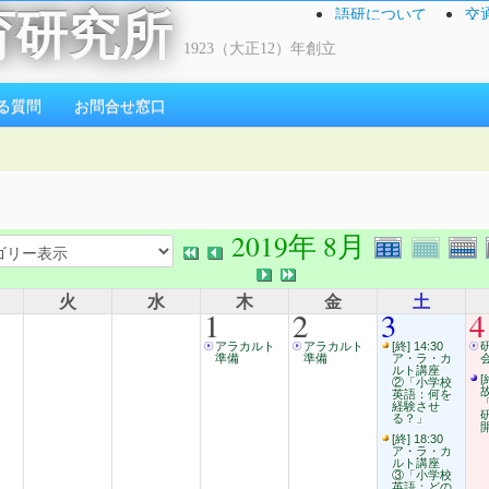
語研について
交
育研究所
1923（大正12）年創立
る質問
お問合せ窓口
2019年 8月
火
水
木
金
土
1
2
3
4
アラカルト
アラカルト
[終] 14:30
準備
準備
ア・ラ・カ
ルト講座
[
②「小学校
英語：何を
経験させ
る？」
[終] 18:30
ア・ラ・カ
ルト講座
③「小学校
英語：どの