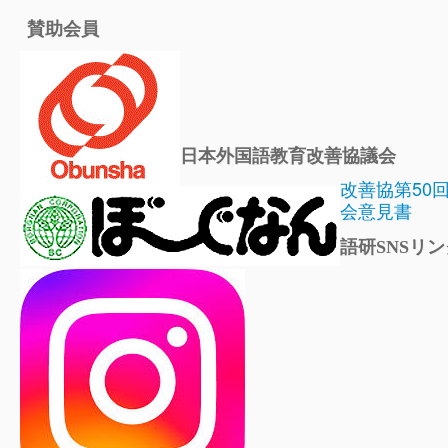
賛助会員
日本外国語教育改善協議会
改善協第50
会意見書
語研SNSリン