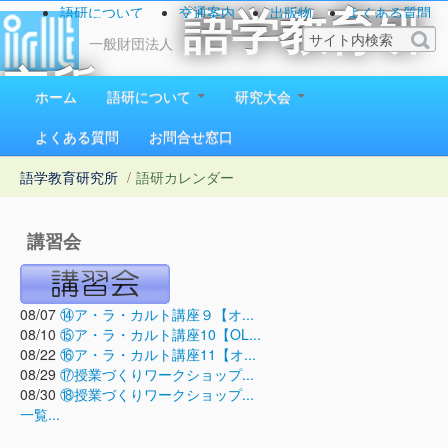
語研について
交通案内
出版物
よくある質問
語学教育研
お問い合わせ
一般財団法人
究所
ホーム
語研について
研究大会
1923（大正12）年創立
よくある質問
お問合せ窓口
語学教育研究所
/
語研カレンダー
講習会
08/07
⑭ア・ラ・カルト講座９【オ...
08/10
⑮ア・ラ・カルト講座10【OL...
08/22
⑯ア・ラ・カルト講座11【オ...
08/29
⑰授業づくりワークショップ...
08/30
⑱授業づくりワークショップ...
一覧...