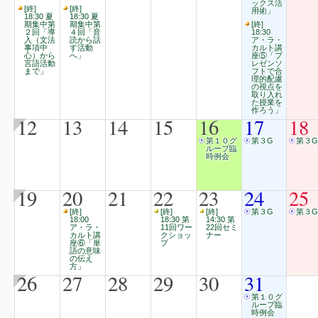
ックス活
[終]
[終]
用術」
18:30 夏
18:30 夏
期集中第
期集中第
[終]
２回「導
４回「音
18:30
入（文法
読から話
ア・ラ・
事項中
す活動
カルト講
心）から
へ」
座⑤「プ
言語活動
レゼンソ
まで」
フトで合
理的配慮
の視点を
取り入れ
た授業を
作ろう」
12
13
14
15
16
17
18
第１０グ
第３G
第３G
ループ臨
時例会
19
20
21
22
23
24
25
[終]
[終]
[終]
第３G
第３G
18:00
18:30 第
14:30 第
ア・ラ・
11回ワー
22回セミ
カルト講
クショッ
ナー
座⑥「単
プ
語の意味
の伝え
方」
26
27
28
29
30
31
第１０グ
ループ臨
時例会