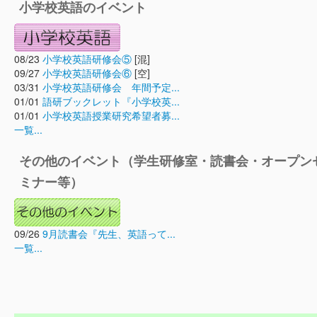
小学校英語のイベント
08/23
小学校英語研修会⑤
[混]
09/27
小学校英語研修会⑥
[空]
03/31
小学校英語研修会 年間予定...
01/01
語研ブックレット『小学校英...
01/01
小学校英語授業研究希望者募...
一覧...
その他のイベント（学生研修室・読書会・オープン
ミナー等）
09/26
9月読書会『先生、英語って...
一覧...