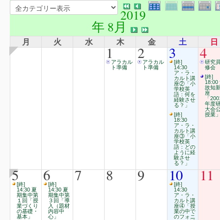
2019
年 8月
月
火
水
木
金
土
日
1
2
3
4
アラカル
アラカル
[終]
研究
ト準備
ト準備
14:30
修会
ア・ラ・
[終]
カルト講
18:00
座②「小
故知
学校英
座
語：何を
「200
経験させ
年度
る？」
大会
[終]
授業
18:30
ア・ラ・
カルト講
座③「小
学校英
語：どの
ように経
験させ
る？」
5
6
7
8
9
10
11
[終]
[終]
[終]
14:30 夏
14:30 夏
14:30
期集中第
期集中第
ア・ラ・
１回「授
３回「導
カルト講
業づくり
入（題材
座④「授
の基礎・
内容中
業の中で
基本」
心」
のフォニ