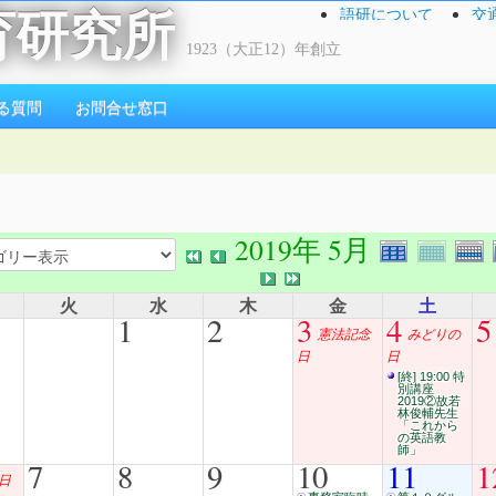
語研について
交
育研究所
1923（大正12）年創立
る質問
お問合せ窓口
2019年 5月
火
水
木
金
土
1
2
3
4
5
憲法記念
みどりの
日
日
[終] 19:00 特
別講座
2019②故若
林俊輔先生
「これから
の英語教
師」
7
8
9
10
11
1
日