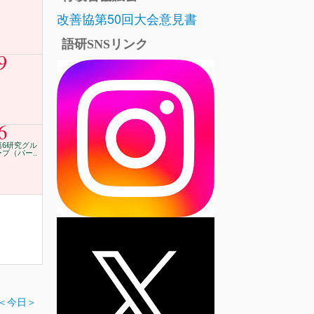
改善協第50回大会意見書
語研SNSリンク
9
6
第6研究グル
ープ（パー..
＜今日＞