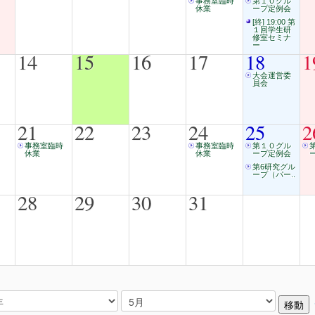
事務室臨時
第１０グル
休業
ープ定例会
[終] 19:00 第
１回学生研
修室セミナ
ー
14
15
16
17
18
1
大会運営委
員会
21
22
23
24
25
2
事務室臨時
事務室臨時
第１０グル
休業
休業
ープ定例会
第6研究グル
ープ（パー..
28
29
30
31