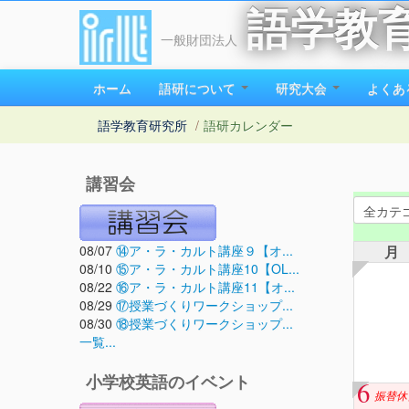
語学教
一般財団法人
ホーム
語研について
研究大会
よくあ
語学教育研究所
/
語研カレンダー
講習会
08/07
⑭ア・ラ・カルト講座９【オ...
月
08/10
⑮ア・ラ・カルト講座10【OL...
08/22
⑯ア・ラ・カルト講座11【オ...
08/29
⑰授業づくりワークショップ...
08/30
⑱授業づくりワークショップ...
一覧...
小学校英語のイベント
6
振替休