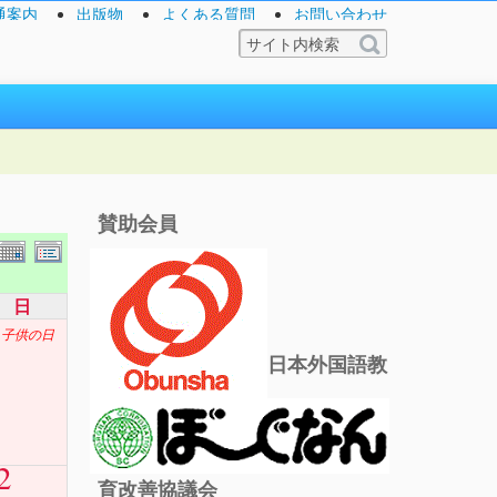
通案内
出版物
よくある質問
お問い合わせ
賛助会員
日
子供の日
日本外国語教
2
育改善協議会