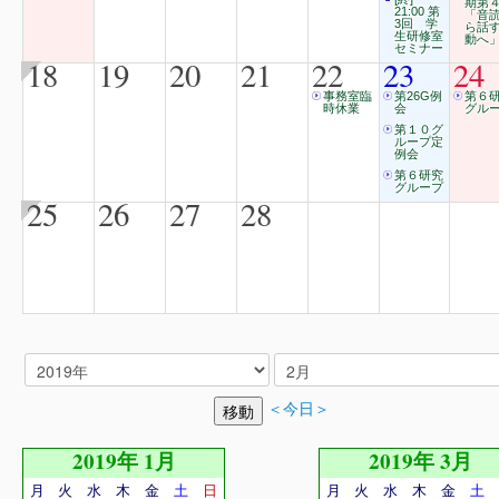
期第
21:00 第
「音
3回 学
ら話
生研修室
動へ
セミナー
18
19
20
21
22
23
24
事務室臨
第26G例
第６
時休業
会
グル
第１０グ
ループ定
例会
第６研究
グループ
25
26
27
28
＜今日＞
2019年 1月
2019年 3月
月
火
水
木
金
土
日
月
火
水
木
金
土