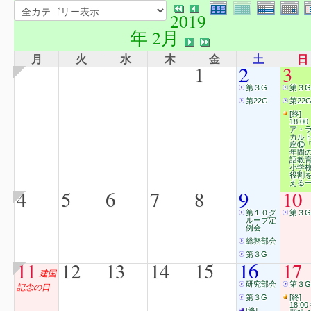
2019
年 2月
月
火
水
木
金
土
日
1
2
3
第３G
第３G
第22G
第22
[終]
18:00
ア・
カル
座⑩「
年間
語教
小学
役割
える
4
5
6
7
8
9
10
第１０グ
第３G
ループ定
例会
総務部会
第３G
11
12
13
14
15
16
17
建国
研究部会
第３G
記念の日
第３G
[終]
18:00
[終]