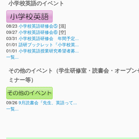
小学校英語のイベント
08/23
小学校英語研修会⑤
[混]
09/27
小学校英語研修会⑥
[空]
03/31
小学校英語研修会 年間予定...
01/01
語研ブックレット『小学校英...
01/01
小学校英語授業研究希望者募...
一覧...
その他のイベント（学生研修室・読書会・オープン
ミナー等）
09/26
9月読書会『先生、英語って...
一覧...