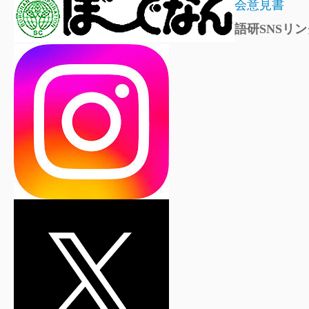
会意見書
語研SNSリン