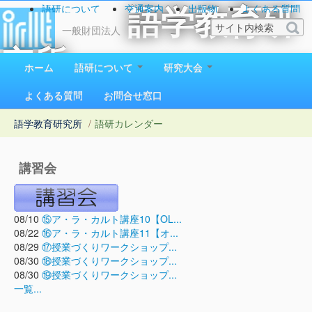
語研について
交通案内
出版物
よくある質問
語学教育研
お問い合わせ
一般財団法人
究所
ホーム
語研について
研究大会
1923（大正12）年創立
よくある質問
お問合せ窓口
語学教育研究所
/
語研カレンダー
講習会
08/10
⑮ア・ラ・カルト講座10【OL...
08/22
⑯ア・ラ・カルト講座11【オ...
08/29
⑰授業づくりワークショップ...
08/30
⑱授業づくりワークショップ...
08/30
⑲授業づくりワークショップ...
一覧...