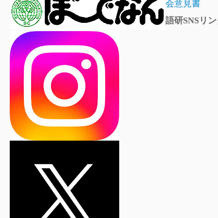
会意見書
語研SNSリン