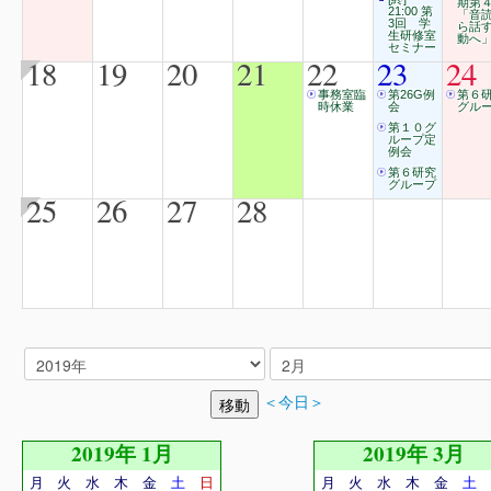
期第
21:00 第
「音
3回 学
ら話
生研修室
動へ
セミナー
18
19
20
21
22
23
24
事務室臨
第26G例
第６
時休業
会
グル
第１０グ
ループ定
例会
第６研究
グループ
25
26
27
28
＜今日＞
2019年 1月
2019年 3月
月
火
水
木
金
土
日
月
火
水
木
金
土