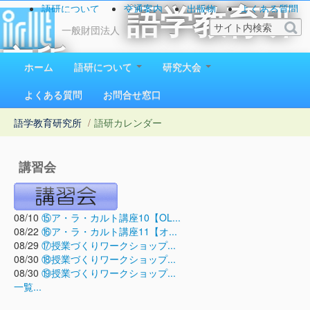
語研について
交通案内
出版物
よくある質問
語学教育研
お問い合わせ
一般財団法人
究所
ホーム
語研について
研究大会
1923（大正12）年創立
よくある質問
お問合せ窓口
語学教育研究所
/
語研カレンダー
講習会
08/10
⑮ア・ラ・カルト講座10【OL...
08/22
⑯ア・ラ・カルト講座11【オ...
08/29
⑰授業づくりワークショップ...
08/30
⑱授業づくりワークショップ...
08/30
⑲授業づくりワークショップ...
一覧...