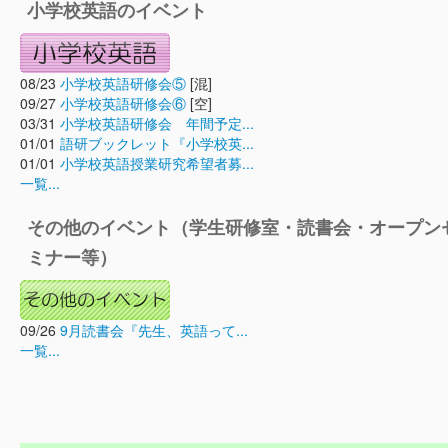
小学校英語のイベント
08/23
小学校英語研修会⑤
[混]
09/27
小学校英語研修会⑥
[空]
03/31
小学校英語研修会 年間予定...
01/01
語研ブックレット『小学校英...
01/01
小学校英語授業研究希望者募...
一覧...
その他のイベント（学生研修室・読書会・オープン
ミナー等）
09/26
9月読書会『先生、英語って...
一覧...