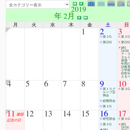
2019
年 2月
月
火
水
木
金
土
日
1
2
3
第３G
第３G
第22G
第22
[終]
18:00
ア・
カル
座⑩「
年間
語教
小学
役割
える
4
5
6
7
8
9
10
第１０グ
第３G
ループ定
例会
総務部会
第３G
11
12
13
14
15
16
17
建国
研究部会
第３G
記念の日
第３G
[終]
18:00
[終]