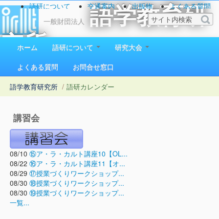
語研について
交通案内
出版物
よくある質問
語学教育研
お問い合わせ
一般財団法人
究所
ホーム
語研について
研究大会
1923（大正12）年創立
よくある質問
お問合せ窓口
語学教育研究所
/
語研カレンダー
講習会
08/10
⑮ア・ラ・カルト講座10【OL...
08/22
⑯ア・ラ・カルト講座11【オ...
08/29
⑰授業づくりワークショップ...
08/30
⑱授業づくりワークショップ...
08/30
⑲授業づくりワークショップ...
一覧...