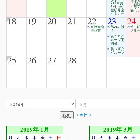
期第
21:00 第
「音
3回 学
ら話
生研修室
動へ
セミナー
18
19
20
21
22
23
24
事務室臨
第26G例
第６
時休業
会
グル
第１０グ
ループ定
例会
第６研究
グループ
25
26
27
28
＜今日＞
2019年 1月
2019年 3月
月
火
水
木
金
土
日
月
火
水
木
金
土