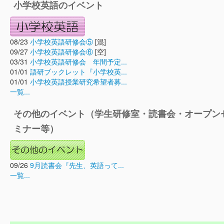
小学校英語のイベント
08/23
小学校英語研修会⑤
[混]
09/27
小学校英語研修会⑥
[空]
03/31
小学校英語研修会 年間予定...
01/01
語研ブックレット『小学校英...
01/01
小学校英語授業研究希望者募...
一覧...
その他のイベント（学生研修室・読書会・オープン
ミナー等）
09/26
9月読書会『先生、英語って...
一覧...