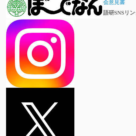
会意見書
語研SNSリン