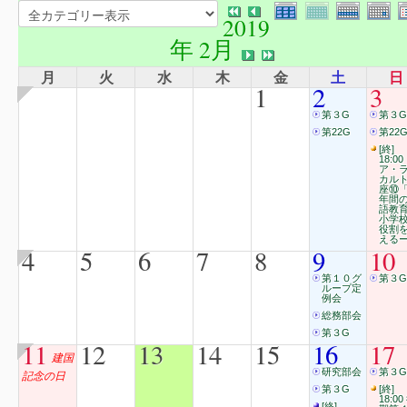
2019
年 2月
月
火
水
木
金
土
日
1
2
3
第３G
第３G
第22G
第22
[終]
18:00
ア・
カル
座⑩「
年間
語教
小学
役割
える
4
5
6
7
8
9
10
第１０グ
第３G
ループ定
例会
総務部会
第３G
11
12
13
14
15
16
17
建国
研究部会
第３G
記念の日
第３G
[終]
18:00
[終]