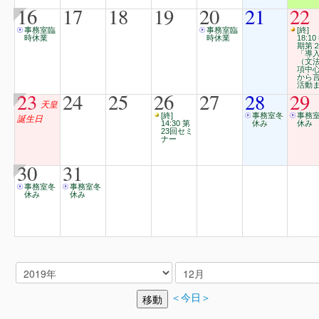
16
17
18
19
20
21
22
事務室臨
事務室臨
[終]
時休業
時休業
18:10
期第
「導
（文
項中
から
活動
23
24
25
26
27
28
29
天皇
[終]
事務室冬
事務
誕生日
14:30 第
休み
休み
23回セミ
ナー
30
31
事務室冬
事務室冬
休み
休み
＜今日＞