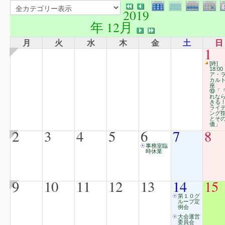
2019
年 12月
月
火
水
木
金
土
日
1
[終]
18:00
ア・
カル
座
⑩「
れな
きる
ライ
ング
とそ
価」
2
3
4
5
6
7
8
事務室臨
時休業
9
10
11
12
13
14
15
第１０グ
ループ定
例会
大会運営
委員会