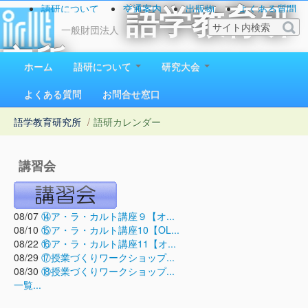
語研について
交通案内
出版物
よくある質問
語学教育研
お問い合わせ
一般財団法人
究所
ホーム
語研について
研究大会
1923（大正12）年創立
よくある質問
お問合せ窓口
語学教育研究所
/
語研カレンダー
講習会
08/07
⑭ア・ラ・カルト講座９【オ...
08/10
⑮ア・ラ・カルト講座10【OL...
08/22
⑯ア・ラ・カルト講座11【オ...
08/29
⑰授業づくりワークショップ...
08/30
⑱授業づくりワークショップ...
一覧...