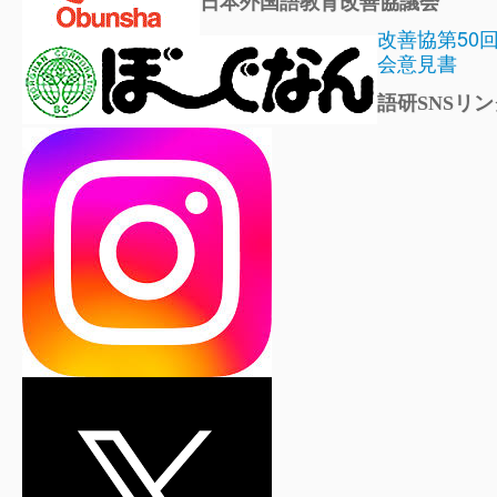
日本外国語教育改善協議会
改善協第50
会意見書
語研SNSリン