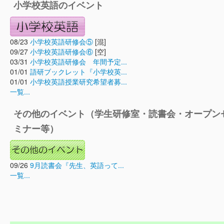
小学校英語のイベント
08/23
小学校英語研修会⑤
[混]
09/27
小学校英語研修会⑥
[空]
03/31
小学校英語研修会 年間予定...
01/01
語研ブックレット『小学校英...
01/01
小学校英語授業研究希望者募...
一覧...
その他のイベント（学生研修室・読書会・オープン
ミナー等）
09/26
9月読書会『先生、英語って...
一覧...