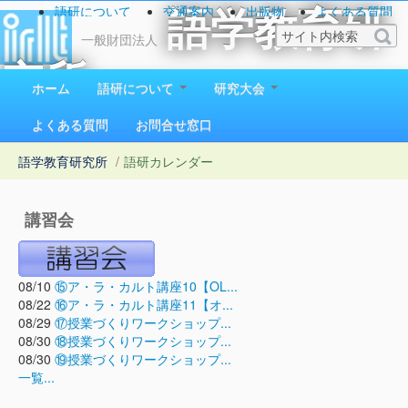
語研について
交通案内
出版物
よくある質問
語学教育研
お問い合わせ
一般財団法人
究所
ホーム
語研について
研究大会
1923（大正12）年創立
よくある質問
お問合せ窓口
語学教育研究所
/
語研カレンダー
講習会
08/10
⑮ア・ラ・カルト講座10【OL...
08/22
⑯ア・ラ・カルト講座11【オ...
08/29
⑰授業づくりワークショップ...
08/30
⑱授業づくりワークショップ...
08/30
⑲授業づくりワークショップ...
一覧...