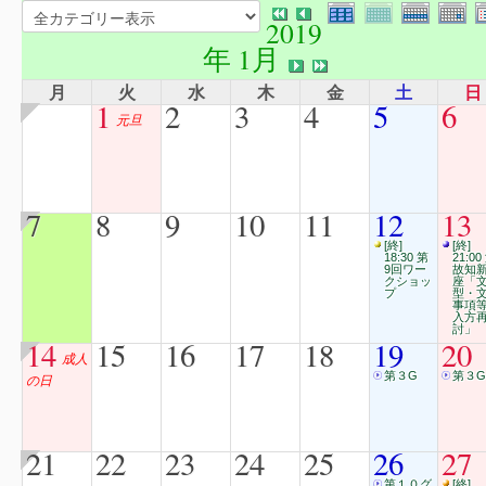
2019
年 1月
月
火
水
木
金
土
日
1
2
3
4
5
6
元旦
7
8
9
10
11
12
13
[終]
[終]
18:30 第
21:00
9回ワー
故知
クショッ
座「
プ
型・
事項
入方
討」
14
15
16
17
18
19
20
成人
第３G
第３G
の日
21
22
23
24
25
26
27
第１０グ
[終]