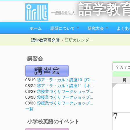
語学教
一般財団法人
ホーム
語研について
研究大会
よくあ
語学教育研究所
/
語研カレンダー
講習会
08/10
⑮ア・ラ・カルト講座10【OL...
月
08/22
⑯ア・ラ・カルト講座11【オ...
08/29
⑰授業づくりワークショップ...
08/30
⑱授業づくりワークショップ...
08/30
⑲授業づくりワークショップ...
一覧...
7
小学校英語のイベント