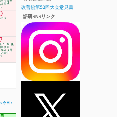
法事項等導
入方再検
改善協第50回大会意見書
討」
0
語研SNSリンク
第３G
7
終] 18:00 後
期第３回
「導入（題
材内容中
心）
＜今日＞
2月