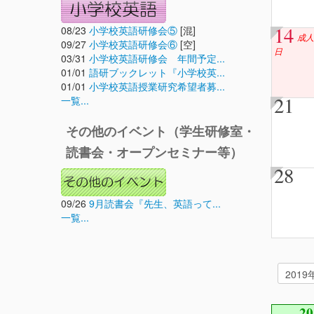
14
08/23
小学校英語研修会⑤
[混]
成人
09/27
小学校英語研修会⑥
[空]
日
03/31
小学校英語研修会 年間予定...
01/01
語研ブックレット『小学校英...
01/01
小学校英語授業研究希望者募...
21
一覧...
その他のイベント（学生研修室・
読書会・オープンセミナー等）
28
09/26
9月読書会『先生、英語って...
一覧...
2