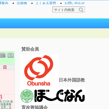
通案内
出版物
よくある質問
お問い合わせ
賛助会員
日
日本外国語教
3
終] 21:00 温
故知新講座
育改善協議会
「文型・文