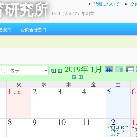
語研について
交
育研究所
1923（大正12）年創立
る質問
お問合せ窓口
2019年 1月
火
水
木
金
土
1
2
3
4
5
6
元旦
8
9
10
11
12
1
[終] 18:30 第
[
9回ワークシ
ョップ