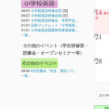
14
08/23
小学校英語研修会⑤
[混]
成人
09/27
小学校英語研修会⑥
[空]
日
03/31
小学校英語研修会 年間予定...
01/01
語研ブックレット『小学校英...
01/01
小学校英語授業研究希望者募...
21
一覧...
その他のイベント（学生研修室・
読書会・オープンセミナー等）
28
09/26
9月読書会『先生、英語って...
一覧...
2