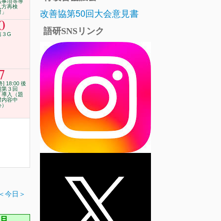
法事項等導
入方再検
改善協第50回大会意見書
討」
0
語研SNSリンク
第３G
7
終] 18:00 後
期第３回
「導入（題
材内容中
心）
＜今日＞
2月