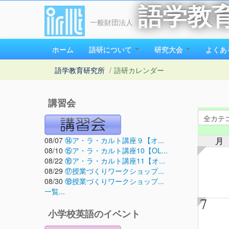
語学教
一般財団法人
ホーム
語研について
研究大会
よくあ
語学教育研究所
/
語研カレンダー
講習会
08/07
⑭ア・ラ・カルト講座９【オ...
月
08/10
⑮ア・ラ・カルト講座10【OL...
08/22
⑯ア・ラ・カルト講座11【オ...
08/29
⑰授業づくりワークショップ...
08/30
⑱授業づくりワークショップ...
一覧...
7
小学校英語のイベント