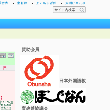
通案内
出版物
よくある質問
お問い合わせ
賛助会員
日
日本外国語教
3
終] 21:00 温
故知新講座
育改善協議会
「文型・文