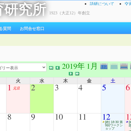
語研について
交
育研究所
1923（大正12）年創立
る質問
お問合せ窓口
2019年 1月
火
水
木
金
土
1
2
3
4
5
6
元旦
8
9
10
11
12
1
[終] 18:30 第
[
9回ワークシ
ョップ