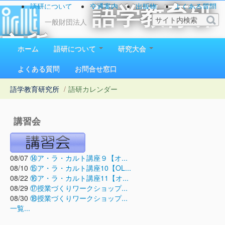
語研について
交通案内
出版物
よくある質問
語学教育研
お問い合わせ
一般財団法人
究所
ホーム
語研について
研究大会
1923（大正12）年創立
よくある質問
お問合せ窓口
語学教育研究所
/
語研カレンダー
講習会
08/07
⑭ア・ラ・カルト講座９【オ...
08/10
⑮ア・ラ・カルト講座10【OL...
08/22
⑯ア・ラ・カルト講座11【オ...
08/29
⑰授業づくりワークショップ...
08/30
⑱授業づくりワークショップ...
一覧...