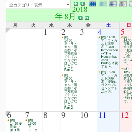
2018
年 8月
月
火
水
木
金
土
日
1
2
3
4
5
[終]
[終] 14:30
[終]
14:30
ア・ラ・カ
14:3
ア・ラ・
ルト講座
期集
カルト講
④「Oral
第１
座②「小
Introduction
「授
学校英語
〜"The
づく
でしてお
House that
の基
かなけれ
Jack
礎・
ばいけな
Built"を体験
本」
いこと
する〜」
[終]
Part 1」
[終] 18:30
18:3
[終]
ア・ラ・カ
期集
18:30
ルト講座
第２
ア・ラ・
⑤「授業に
「導
カルト講
役立つプレ
（文
座③「小
ゼンソフト
事項
学校英語
活用術」
心）
でしてお
ら言
かなけれ
活動
ばいけな
で」
いこと
Part 2」
6
7
8
9
10
11
12
[終]
[終]
14:30 夏
18:00
期集中
ア・
第３回
ラ・カ