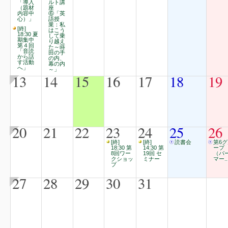
「導入
ルト講
（題材
座
内容中
⑥「英
心）」
語授
業：私
[終]
はこう
18:30 夏
して乗
期集中
り越え
第４回
た～蒔
「音読
田の手
から話
の内、
す活動
幕の内
へ」
～」
13
14
15
16
17
18
19
20
21
22
23
24
25
26
[終]
[終]
読書会
第6
18:30 第
14:30 第
ープ
8回ワー
19回 セ
（パ
クショッ
ミナー
マー..
プ
27
28
29
30
31