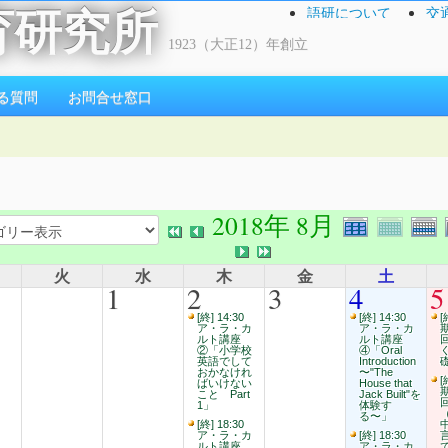
語研について
交
育研究所
1923（大正12）年創立
る質問
お問合せ窓口
2018年 8月
火
水
木
金
土
1
2
3
4
5
[終] 14:30
[終] 14:30
[
ア・ラ・カ
ア・ラ・カ
ルト講座
ルト講座
②「小学校
④「Oral
英語でして
Introduction
おかなけれ
〜"The
[
ばいけない
House that
こと Part
Jack Built"を
1」
体験す
る〜」
[終] 18:30
ア・ラ・カ
[終] 18:30
ルト講座
ア・ラ・カ