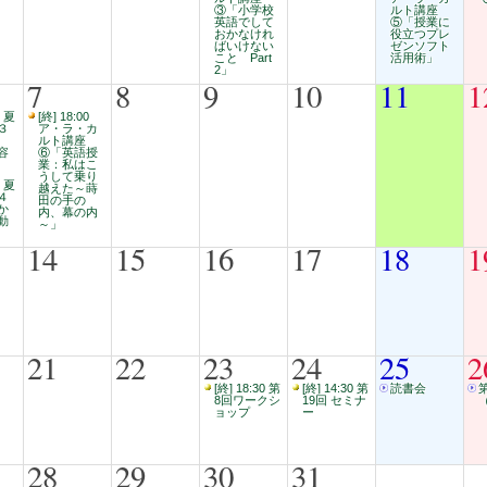
③「小学校
ルト講座
英語でして
⑤「授業に
おかなけれ
役立つプレ
ばいけない
ゼンソフト
こと Part
活用術」
2」
7
8
9
10
11
1
0 夏
[終] 18:00
３
ア・ラ・カ
ルト講座
容
⑥「英語授
業：私はこ
うして乗り
0 夏
越えた～蒔
４
田の手の
か
内、幕の内
動
～」
14
15
16
17
18
1
21
22
23
24
25
2
[終] 18:30 第
[終] 14:30 第
読書会
8回ワークシ
19回 セミナ
ョップ
ー
28
29
30
31