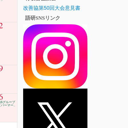
改善協第50回大会意見書
語研SNSリンク
2
9
6
第6グループ
（パーマー..