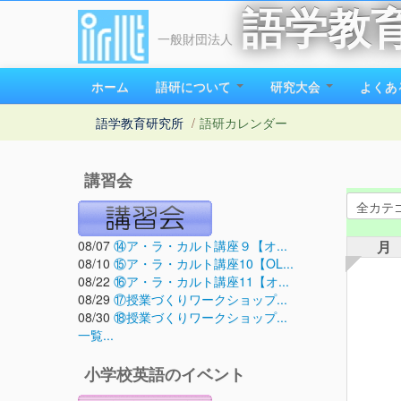
語学教
一般財団法人
ホーム
語研について
研究大会
よくあ
語学教育研究所
/
語研カレンダー
講習会
08/07
⑭ア・ラ・カルト講座９【オ...
月
08/10
⑮ア・ラ・カルト講座10【OL...
08/22
⑯ア・ラ・カルト講座11【オ...
08/29
⑰授業づくりワークショップ...
08/30
⑱授業づくりワークショップ...
一覧...
小学校英語のイベント