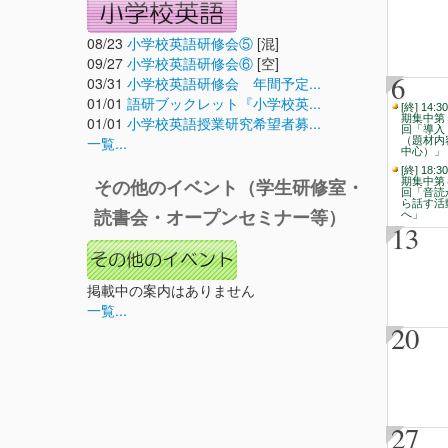
08/23
小学校英語研修会⑤
[混]
09/27
小学校英語研修会⑥
[空]
6
03/31
小学校英語研修会 年間予定...
01/01
語研ブックレット『小学校英...
[終] 14:3
期集中第
01/01
小学校英語授業研究希望者募...
回「導入
一覧...
（題材内
中心）」
[終] 18:3
期集中第
その他のイベント（学生研修室・
回「音読
ら話す活
読書会・オープンセミナー等）
へ」
13
掲載中の案内はありません
一覧...
20
27