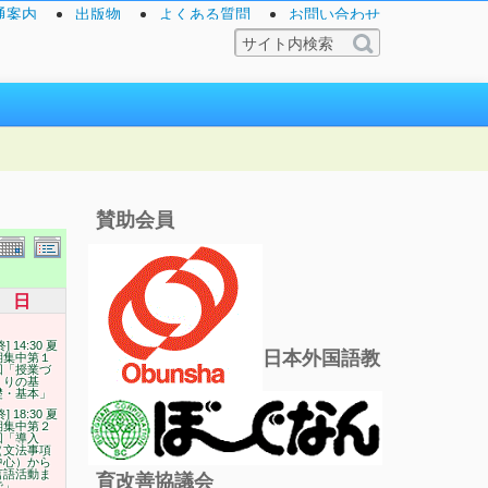
通案内
出版物
よくある質問
お問い合わせ
賛助会員
日
終] 14:30 夏
日本外国語教
期集中第１
回「授業づ
くりの基
礎・基本」
終] 18:30 夏
期集中第２
回「導入
（文法事項
中心）から
言語活動ま
育改善協議会
で」