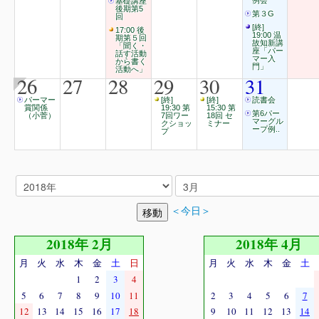
例会
基礎講座
後期第5
第３G
回
[終]
17:00 後
19:00 温
期第５回
故知新講
「聞く・
座「パー
話す活動
マー入
から書く
門」
活動へ」
26
27
28
29
30
31
パーマー
[終]
[終]
読書会
賞関係
19:30 第
15:30 第
第6パー
（小菅）
7回ワー
18回 セ
マーグル
クショッ
ミナー
ープ例..
プ
＜今日＞
2018年 2月
2018年 4月
月
火
水
木
金
土
日
月
火
水
木
金
土
1
2
3
4
5
6
7
8
9
10
11
2
3
4
5
6
7
12
13
14
15
16
17
18
9
10
11
12
13
14