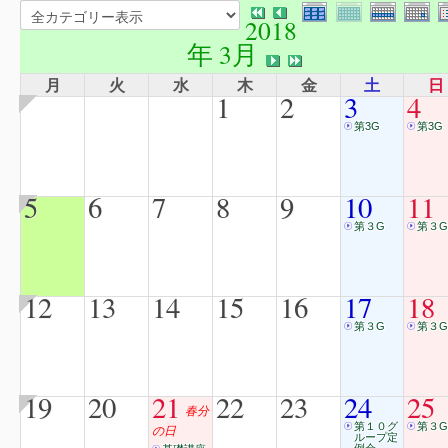
2018
年 3月
月
火
水
木
金
土
日
1
2
3
4
第3G
第3G
5
6
7
8
9
10
11
第３G
第３G
12
13
14
15
16
17
18
第３G
第３G
19
20
21
22
23
24
25
春分
第１０グ
第３G
の日
ループ定