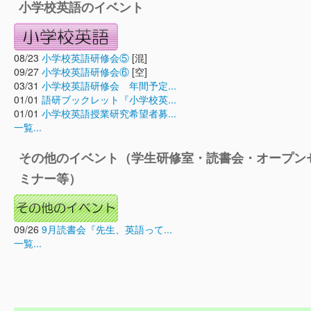
小学校英語のイベント
08/23
小学校英語研修会⑤
[混]
09/27
小学校英語研修会⑥
[空]
03/31
小学校英語研修会 年間予定...
01/01
語研ブックレット『小学校英...
01/01
小学校英語授業研究希望者募...
一覧...
その他のイベント（学生研修室・読書会・オープン
ミナー等）
09/26
9月読書会『先生、英語って...
一覧...