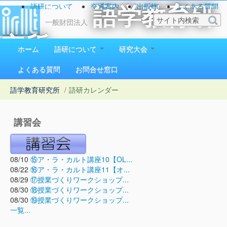
語研について
交通案内
出版物
よくある質問
語学教育研
お問い合わせ
一般財団法人
究所
ホーム
語研について
研究大会
1923（大正12）年創立
よくある質問
お問合せ窓口
語学教育研究所
/
語研カレンダー
講習会
08/10
⑮ア・ラ・カルト講座10【OL...
08/22
⑯ア・ラ・カルト講座11【オ...
08/29
⑰授業づくりワークショップ...
08/30
⑱授業づくりワークショップ...
08/30
⑲授業づくりワークショップ...
一覧...