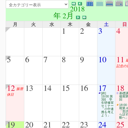
2018
年 2月
月
火
水
木
金
土
日
1
2
3
4
5
6
7
8
9
10
11
記念の
12
13
14
15
16
17
18
振替
[終]
基礎
休日
19:00 第
後期第
3回 学
回
生研修室
18:00
セミナー
期第
「小中連
「音
携を考え
ら話
よう」
動へ
19
20
21
22
23
24
25