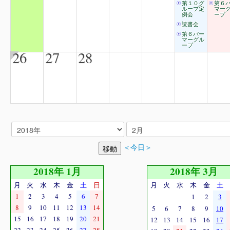
第１０グ
第６
ループ定
マー
例会
ープ
読書会
第６パー
マーグル
ープ
26
27
28
＜今日＞
2018年 1月
2018年 3月
月
火
水
木
金
土
日
月
火
水
木
金
土
1
2
3
4
5
6
7
1
2
3
8
9
10
11
12
13
14
5
6
7
8
9
10
15
16
17
18
19
20
21
12
13
14
15
16
17