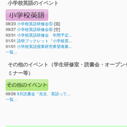
小学校英語のイベント
08/23
小学校英語研修会⑤
[混]
09/27
小学校英語研修会⑥
[空]
03/31
小学校英語研修会 年間予定...
01/01
語研ブックレット『小学校英...
01/01
小学校英語授業研究希望者募...
一覧...
その他のイベント（学生研修室・読書会・オープン
ミナー等）
09/26
9月読書会『先生、英語って...
一覧...