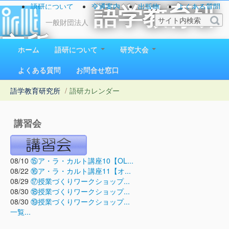
語研について
交通案内
出版物
よくある質問
語学教育研
お問い合わせ
一般財団法人
究所
ホーム
語研について
研究大会
1923（大正12）年創立
よくある質問
お問合せ窓口
語学教育研究所
/
語研カレンダー
講習会
08/10
⑮ア・ラ・カルト講座10【OL...
08/22
⑯ア・ラ・カルト講座11【オ...
08/29
⑰授業づくりワークショップ...
08/30
⑱授業づくりワークショップ...
08/30
⑲授業づくりワークショップ...
一覧...