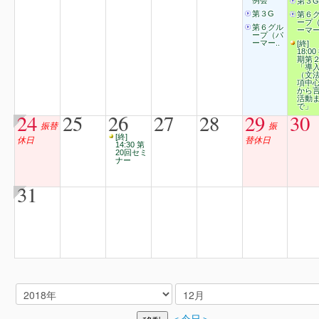
例会
第３G
第３G
第６
ープ
第６グル
ーマー
ープ（パ
ーマー..
[終]
18:00
期第
「導
（文
項中
から
活動
で」
24
25
26
27
28
29
30
振替
振
[終]
休日
替休日
14:30 第
20回セミ
ナー
31
＜今日＞