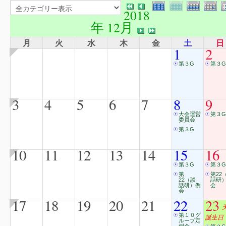
2018
年 12月
月
火
水
木
金
土
日
1
2
第３G
第３G
3
4
5
6
7
8
9
大会運営
第３G
委員会
第３G
10
11
12
13
14
15
16
第３G
第３G
第
第22
22（談
話研
話研）例
会
会
17
18
19
20
21
22
23
第１０グ
誕生日
ループ定