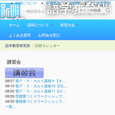
語研について
交通案内
出版物
よくある質問
語学教育研
お問い合わせ
一般財団法人
究所
ホーム
語研について
研究大会
1923（大正12）年創立
よくある質問
お問合せ窓口
語学教育研究所
/
語研カレンダー
講習会
08/07
⑭ア・ラ・カルト講座９【オ...
08/10
⑮ア・ラ・カルト講座10【OL...
08/22
⑯ア・ラ・カルト講座11【オ...
08/29
⑰授業づくりワークショップ...
08/30
⑱授業づくりワークショップ...
一覧...