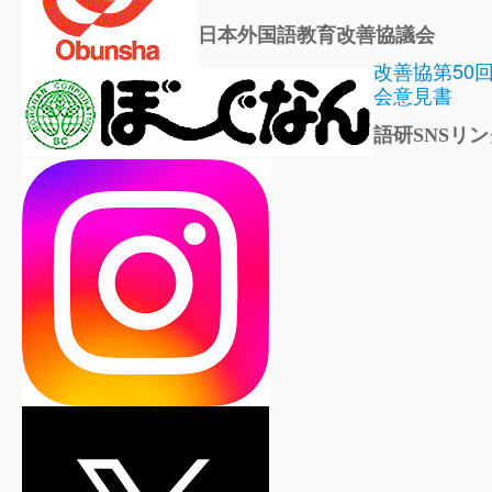
日本外国語教育改善協議会
改善協第50
会意見書
語研SNSリン